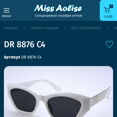
0
Сонцезахисні окуляри оптом
меню
0.00$
Головна
Жіночі окуляри
БЕЗ ПОЛЯРИЗАЦІЇ
N
DR 8876 C4
Артикул
DR 8876 C4