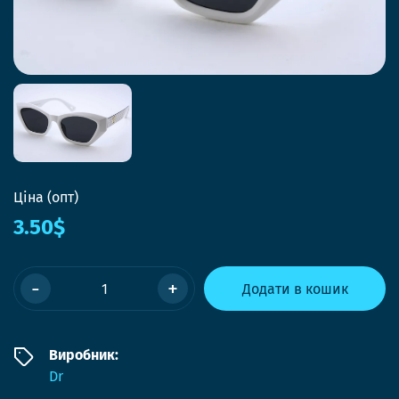
Ціна (опт)
3.50$
-
+
Додати в кошик
Виробник:
Dr