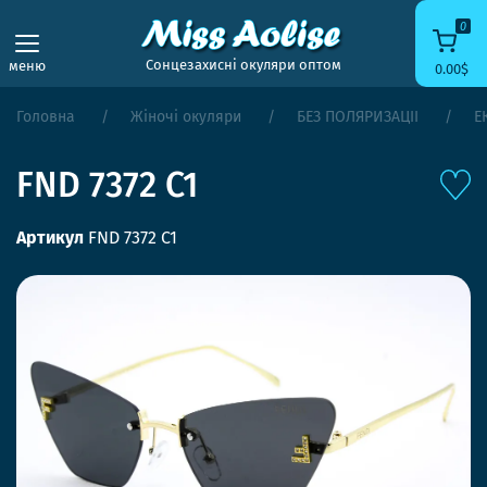
0
Сонцезахисні окуляри оптом
меню
0.00$
Головна
Жіночі окуляри
БЕЗ ПОЛЯРИЗАЦІЇ
Е
FND 7372 C1
Артикул
FND 7372 C1