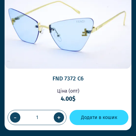
FND 7372 C6
Ціна (опт)
4.00$
-
+
Додати в кошик