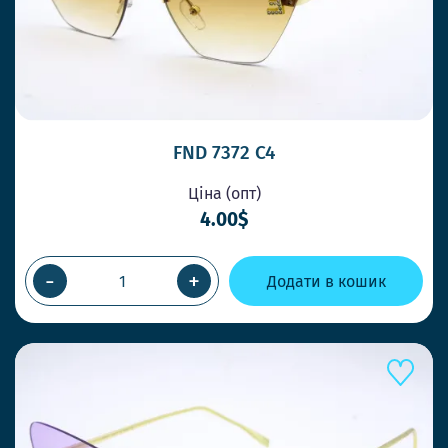
FND 7372 C4
Ціна (опт)
4.00$
-
+
Додати в кошик