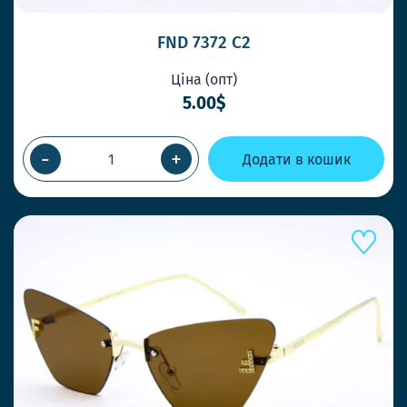
FND 7372 C2
Ціна (опт)
5.00$
-
+
Додати в кошик