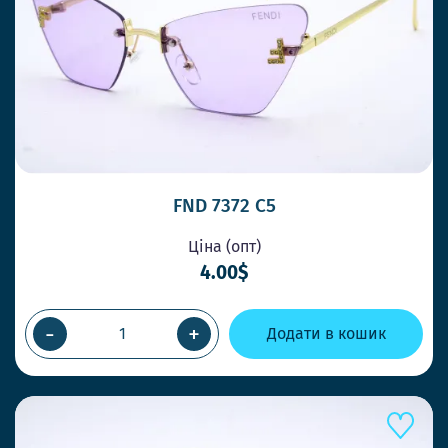
FND 7372 C5
Ціна (опт)
4.00$
-
+
Додати в кошик