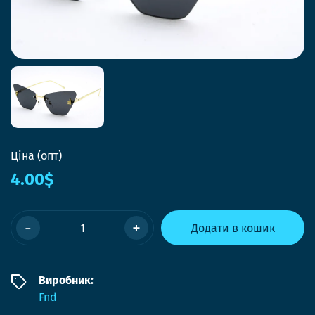
Ціна (опт)
4.00$
-
+
Додати в кошик
Виробник:
Fnd