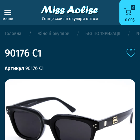
0
Сонцезахисні окуляри оптом
меню
0.00$
Головна
Жіночі окуляри
БЕЗ ПОЛЯРИЗАЦІЇ
N
90176 C1
Артикул
90176 C1