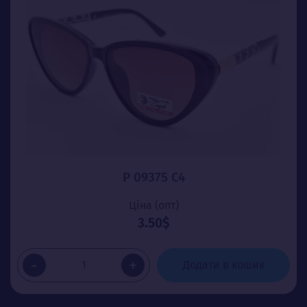
P 09375 C4
Ціна (опт)
3.50$
-
+
Додати в кошик