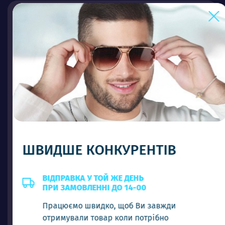
ШВИДШЕ КОНКУРЕНТІВ
P 09381 C3
Ціна (опт)
ВІДПРАВКА У ТОЙ ЖЕ ДЕНЬ
ПРИ ЗАМОВЛЕННІ ДО 14-00
3.50$
Працюємо швидко, щоб Ви завжди
отримували товар коли потрібно
-
+
Додати в кошик