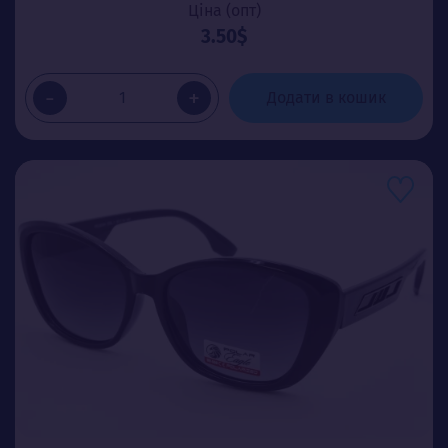
Ціна (опт)
3.50$
-
+
Додати в кошик