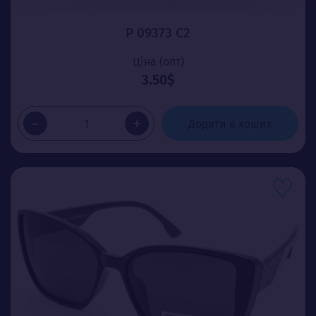
P 09373 C2
Ціна (опт)
3.50$
-
+
Додати в кошик