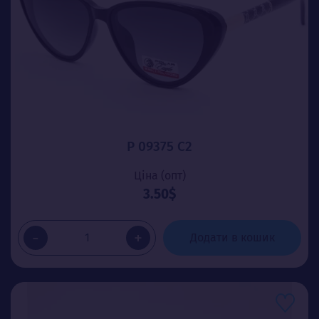
P 09375 C2
Ціна (опт)
3.50$
-
+
Додати в кошик