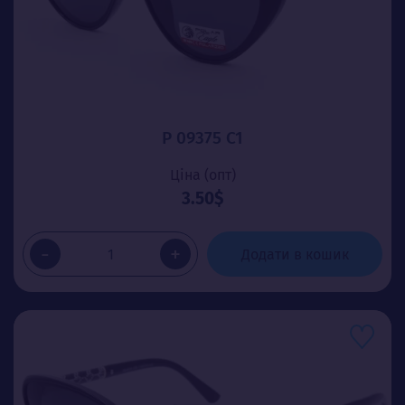
P 09375 C1
Ціна (опт)
3.50$
-
+
Додати в кошик