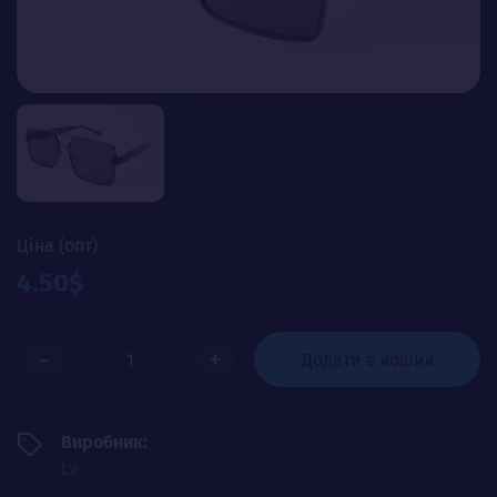
Ціна (опт)
4.50$
-
+
Додати в кошик
Виробник:
Lv