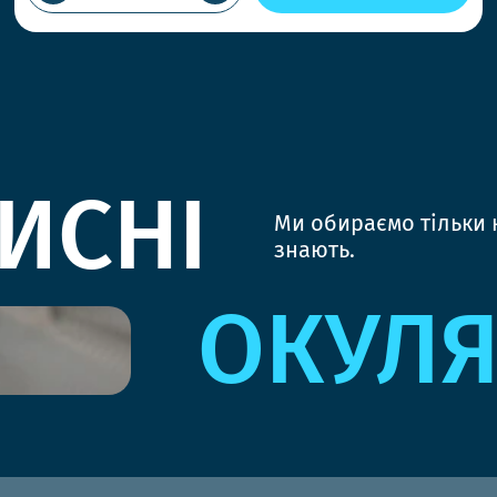
ИСНІ
Ми обираємо тільки к
знають.
ОКУЛ