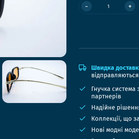
-
+
Швидка доставк
відправляються
Гнучка система 
партнерів
Надійне рішення
Коллекції, що з
Нові модні мод