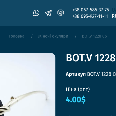
U
+38 067-585-37-75
R
+38 095-927-11-11
Головна
Жіночі окуляри
BOT.V 1228 C6
BOT.V 1228
Артикул
BOT.V 1228 C
Ціна (опт)
4.00$