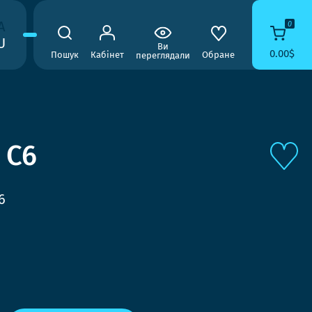
A
0
U
Ви
0.00$
Пошук
Кабінет
Обране
переглядали
 C6
6