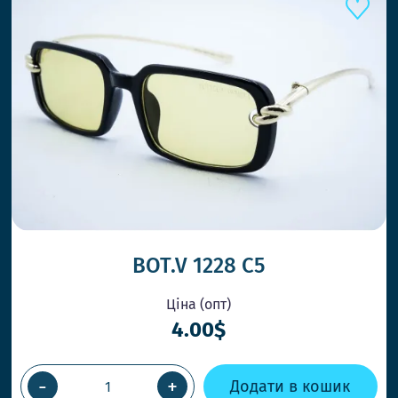
BOT.V 1228 C5
Ціна (опт)
4.00$
-
+
Додати в кошик