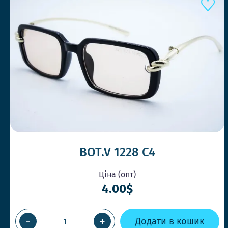
BOT.V 1228 C4
Ціна (опт)
4.00$
-
+
Додати в кошик