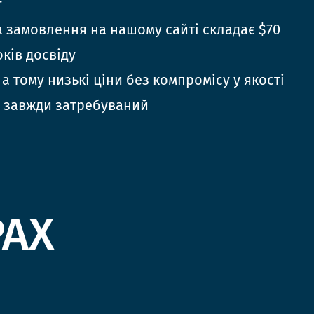
г
 замовлення на нашому сайті складає $70
оків досвіду
 а тому низькі ціни без компромісу у якості
 завжди затребуваний
РАХ