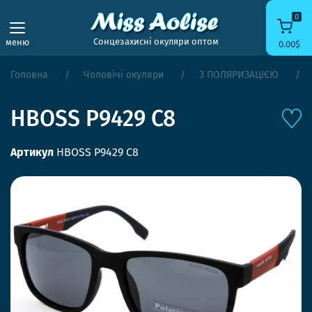
0
Сонцезахисні окуляри оптом
меню
0.00$
Головна
Чоловічі окуляри
З ПОЛЯРИЗАЦІЄЮ
HBOSS P9429 C8
Артикул
HBOSS P9429 C8