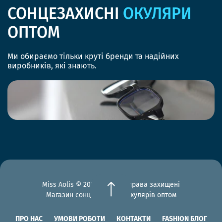
СОНЦЕЗАХИСНІ
ОКУЛЯРИ
ОПТОМ
Ми обираємо тільки круті бренди та надійних
виробників, які знають.
Miss Aolis © 2012-2026 Всі права захищені
Магазин сонцезахисних окулярів оптом
ПРО НАС
УМОВИ РОБОТИ
КОНТАКТИ
FASHION БЛОГ