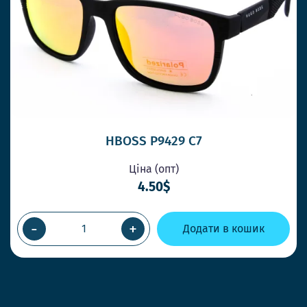
HBOSS P9429 C7
Ціна (опт)
4.50$
-
+
Додати в кошик