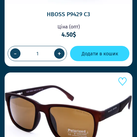
HBOSS P9429 C3
Ціна (опт)
4.50$
-
+
Додати в кошик