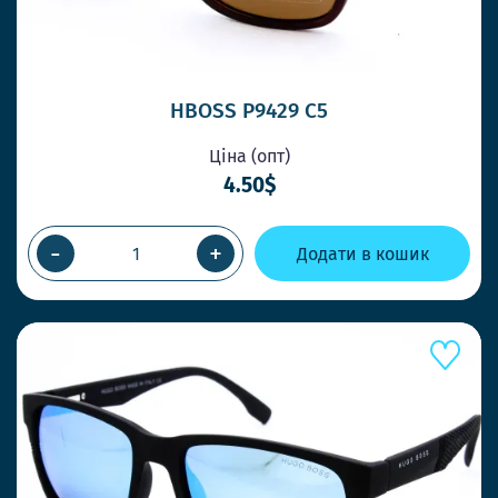
HBOSS P9429 C5
Ціна (опт)
4.50$
-
+
Додати в кошик