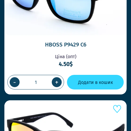
HBOSS P9429 C6
Ціна (опт)
4.50$
-
+
Додати в кошик