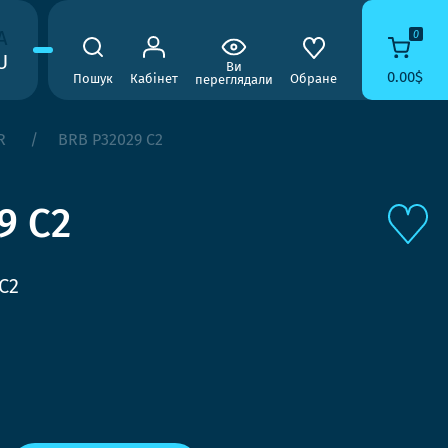
A
0
U
Ви
0.00$
Пошук
Кабінет
Обране
переглядали
R
BRB P32029 C2
9 C2
C2