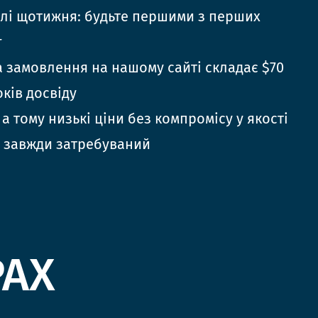
елі щотижня: будьте першими з перших
г
 замовлення на нашому сайті складає $70
оків досвіду
 а тому низькі ціни без компромісу у якості
 завжди затребуваний
РАХ