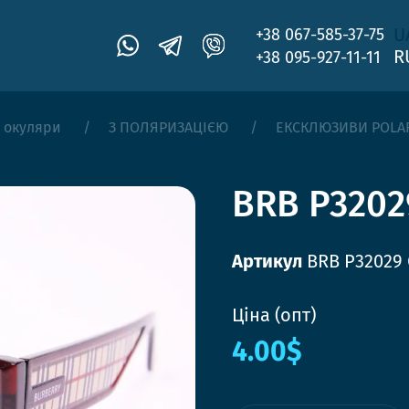
U
+38 067-585-37-75
R
+38 095-927-11-11
 окуляри
З ПОЛЯРИЗАЦІЄЮ
ЕКСКЛЮЗИВИ POLA
BRB P3202
Артикул
BRB P32029 
Ціна (опт)
4.00$