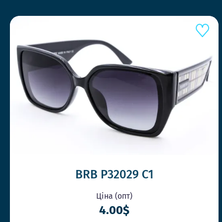
BRB P32029 C1
Ціна (опт)
4.00$