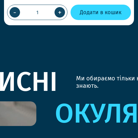
-
+
Додати в кошик
ИСНІ
Ми обираємо тільки к
знають.
ОКУЛ