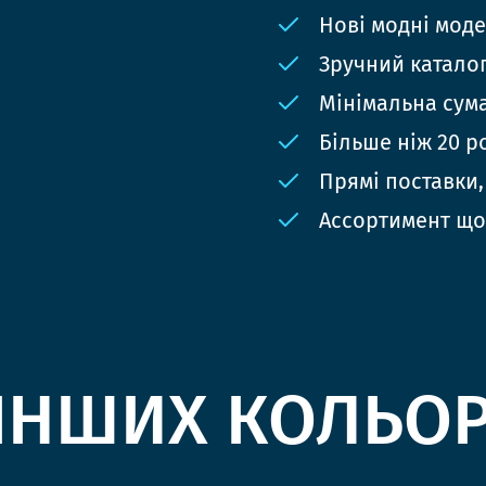
Нові модні мод
Зручний катало
Мінімальна сума
Більше ніж 20 р
Прямі поставки,
Ассортимент що
ІНШИХ КОЛЬО