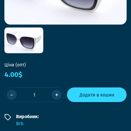
Ціна (опт)
4.00$
-
+
Додати в кошик
Виробник:
Brb