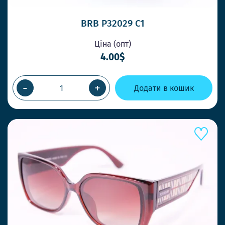
BRB P32029 C1
Ціна (опт)
4.00$
-
+
Додати в кошик