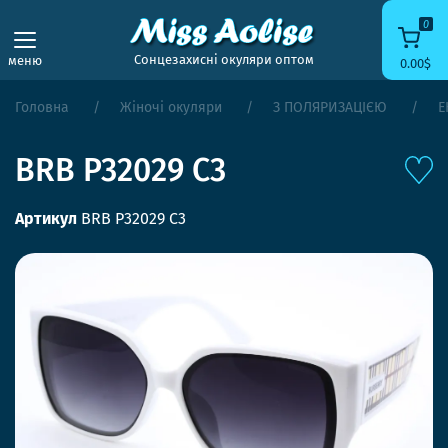
0
Сонцезахисні окуляри оптом
меню
0.00$
Головна
Жіночі окуляри
З ПОЛЯРИЗАЦІЄЮ
Е
BRB P32029 C3
Артикул
BRB P32029 C3