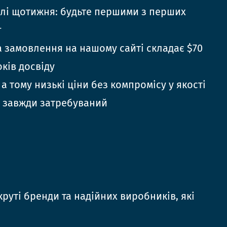
елі щотижня: будьте першими з перших
г
 замовлення на нашому сайті складає $70
оків досвіду
 а тому низькі ціни без компромісу у якості
 завжди затребуваний
руті бренди та надійних виробників, які