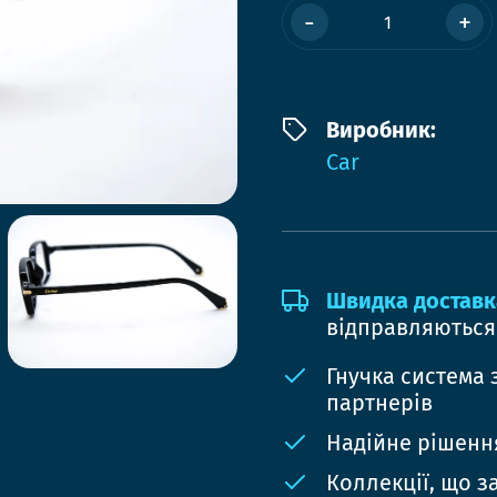
-
+
Виробник:
Car
Швидка доставк
відправляються
Гнучка система 
партнерів
Надійне рішення
Коллекції, що з