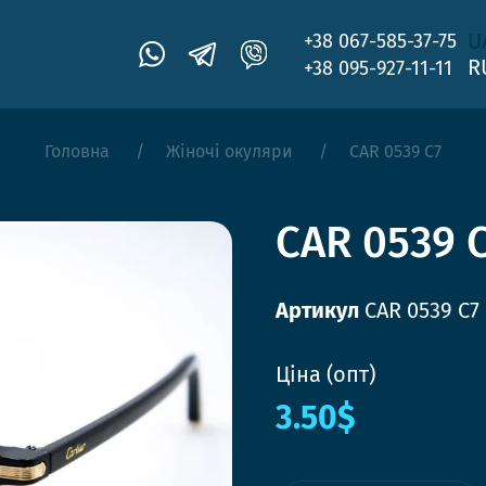
U
+38 067-585-37-75
R
+38 095-927-11-11
Головна
Жіночі окуляри
CAR 0539 C7
CAR 0539 
Артикул
CAR 0539 C7
Ціна (опт)
3.50$