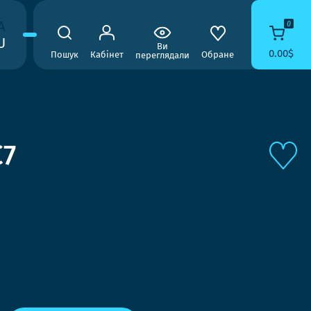
A
0
U
Ви
0.00$
Пошук
Кабінет
Обране
переглядали
C7