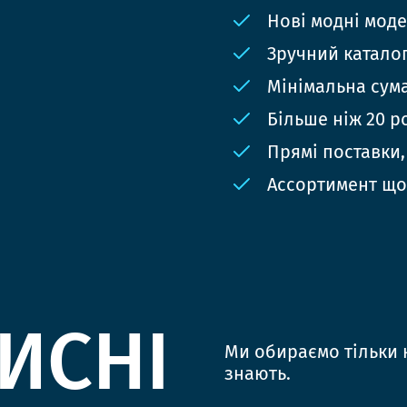
Нові модні мод
Зручний катало
Мінімальна сума
Більше ніж 20 р
Прямі поставки,
Ассортимент що
ИСНІ
Ми обираємо тільки к
знають.