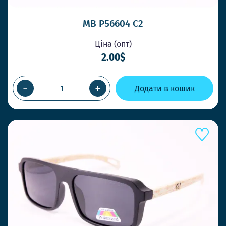
MB P56604 C2
Ціна (опт)
2.00$
-
+
Додати в кошик