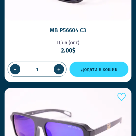
MB P56604 C3
Ціна (опт)
2.00$
-
+
Додати в кошик