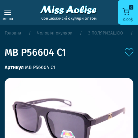
0
Сонцезахисні окуляри оптом
меню
0.00$
Головна
Чоловічі окуляри
З ПОЛЯРИЗАЦІЄЮ
MB P56604 C1
Артикул
MB P56604 C1