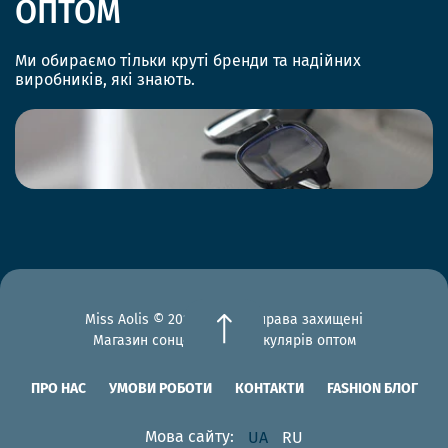
ОПТОМ
Ми обираємо тільки круті бренди та надійних
виробників, які знають.
Miss Aolis © 2012-2026 Всі права захищені
Магазин сонцезахисних окулярів оптом
ПРО НАС
УМОВИ РОБОТИ
КОНТАКТИ
FASHION БЛОГ
Мова сайту:
UA
RU