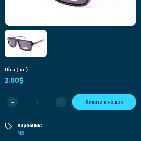
Ціна (опт)
2.00$
-
+
Додати в кошик
Виробник:
MB