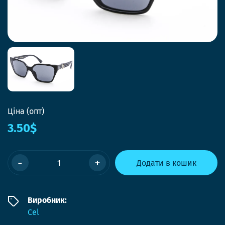
Ціна (опт)
3.50$
-
+
Додати в кошик
Виробник:
Cel