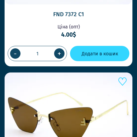
FND 7372 C1
Ціна (опт)
4.00$
-
+
Додати в кошик