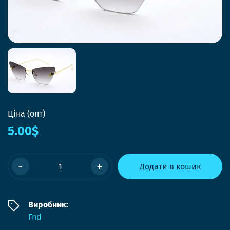
Ціна (опт)
5.00$
-
+
Додати в кошик
Виробник:
Fnd