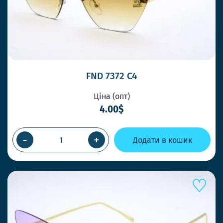
FND 7372 C4
Ціна (опт)
4.00$
-
+
Додати в кошик