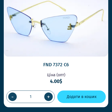
FND 7372 C6
Ціна (опт)
4.00$
-
+
Додати в кошик