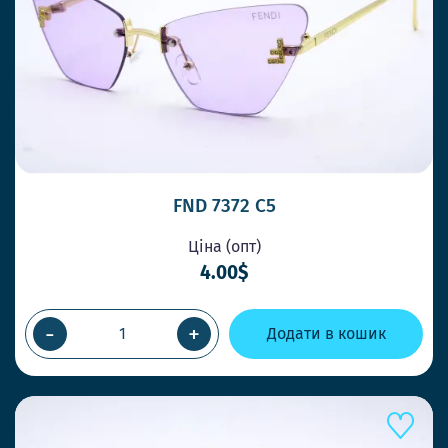
FND 7372 C5
Ціна (опт)
4.00$
-
+
Додати в кошик