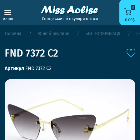
0
Сонцезахисні окуляри оптом
меню
0.00$
Головна
Жіночі окуляри
БЕЗ ПОЛЯРИЗАЦІЇ
Е
FND 7372 C2
Артикул
FND 7372 C2