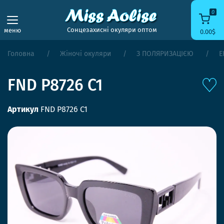
0
Сонцезахисні окуляри оптом
меню
0.00$
Головна
Жіночі окуляри
З ПОЛЯРИЗАЦІЄЮ
Е
FND P8726 C1
Артикул
FND P8726 C1