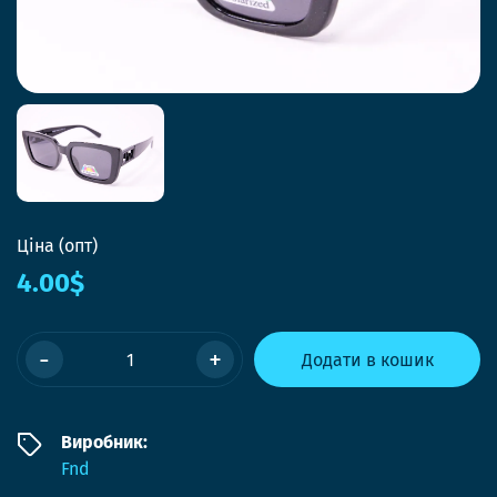
Ціна (опт)
4.00$
-
+
Додати в кошик
Виробник:
Fnd