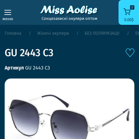
0
Сонцезахисні окуляри оптом
меню
0.00$
Головна
Жіночі окуляри
БЕЗ ПОЛЯРИЗАЦІЇ
Е
GU 2443 C3
Артикул
GU 2443 C3