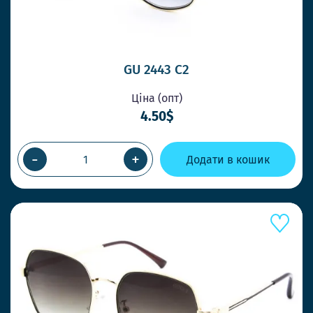
GU 2443 C2
Ціна (опт)
4.50$
-
+
Додати в кошик