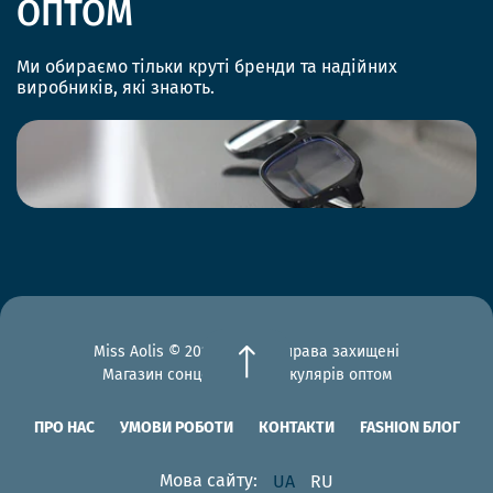
ОПТОМ
Ми обираємо тільки круті бренди та надійних
виробників, які знають.
Miss Aolis © 2012-2026 Всі права захищені
Магазин сонцезахисних окулярів оптом
ПРО НАС
УМОВИ РОБОТИ
КОНТАКТИ
FASHION БЛОГ
Мова сайту:
UA
RU