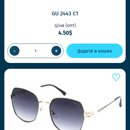
GU 2443 C1
Ціна (опт)
4.50$
-
+
Додати в кошик