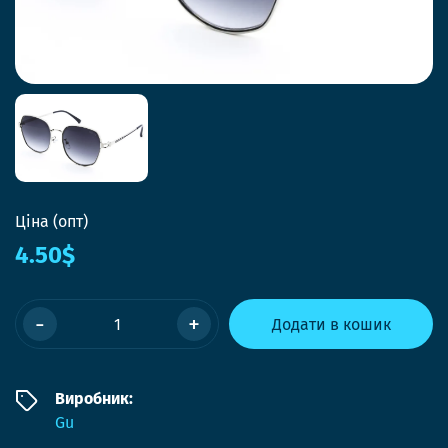
Ціна (опт)
4.50$
-
+
Додати в кошик
Виробник:
Gu