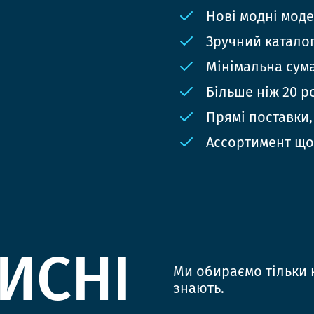
Нові модні мод
Зручний катало
Мінімальна сума
Більше ніж 20 р
Прямі поставки,
Ассортимент що
ИСНІ
Ми обираємо тільки к
знають.