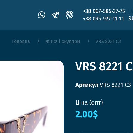
U
+38 067-585-37-75
R
+38 095-927-11-11
Головна
Жіночі окуляри
VRS 8221 C3
VRS 8221 C
Артикул
VRS 8221 C3
Ціна (опт)
2.00$