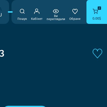
A
0
U
Ви
0.00$
Пошук
Кабінет
Обране
переглядали
3