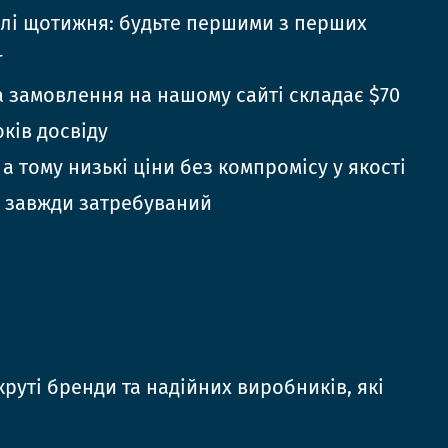
елі щотижня: будьте першими з перших
г
 замовлення на нашому сайті складає $70
оків досвіду
 а тому низькі ціни без компромісу у якості
 завжди затребуваний
руті бренди та надійних виробників, які