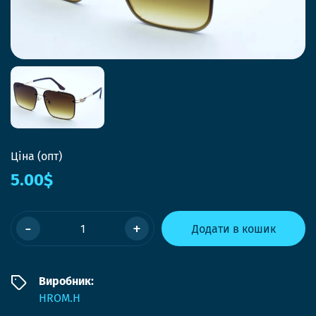
Ціна (опт)
5.00$
-
+
Додати в кошик
Виробник:
HROM.H