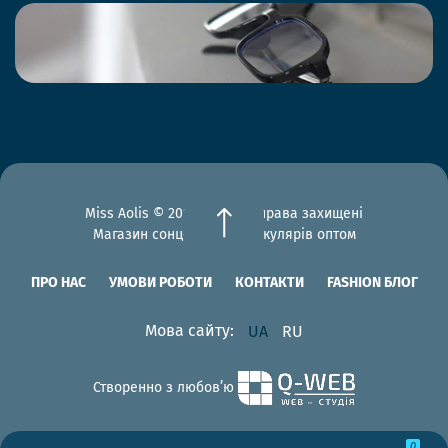
Miss Aolis © 2012-2026 Всі права захищені
Магазин сонцезахисних окулярів оптом
ПРО НАС
УМОВИ РОБОТИ
КОНТАКТИ
FASHION БЛОГ
Мова сайту:
UA
RU
Створенно з любов’ю
0