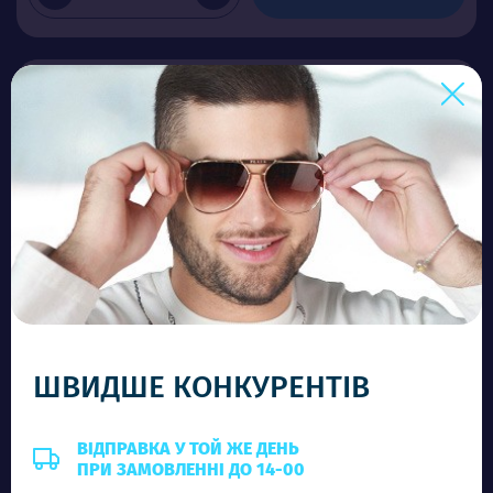
ШВИДШЕ КОНКУРЕНТІВ
MB P56602 C5
Ціна (опт)
ВІДПРАВКА У ТОЙ ЖЕ ДЕНЬ
ПРИ ЗАМОВЛЕННІ ДО 14-00
2.00$