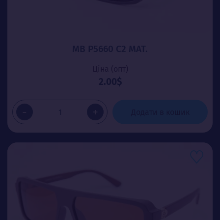
MB P5660 C2 МАТ.
Ціна (опт)
2.00$
-
+
Додати в кошик