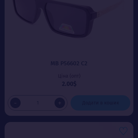
MB P56602 C2
Ціна (опт)
2.00$
-
+
Додати в кошик