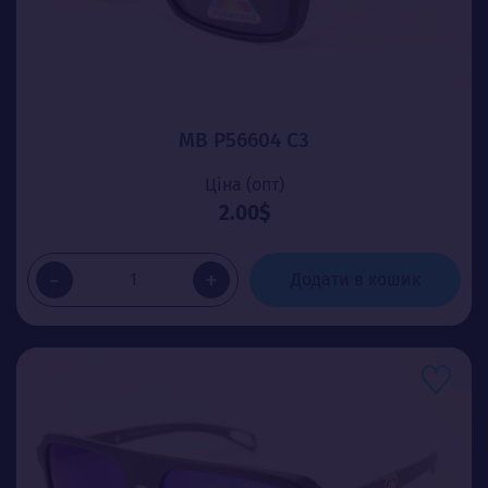
MB P56604 C3
Ціна (опт)
2.00$
-
+
Додати в кошик