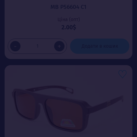
MB P56604 C1
Ціна (опт)
2.00$
-
+
Додати в кошик