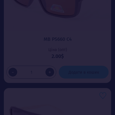
MB P5660 C4
Ціна (опт)
2.00$
-
+
Додати в кошик