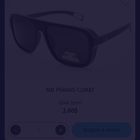
MB P56605 C2МАТ
Ціна (опт)
2.00$
-
+
Додати в кошик