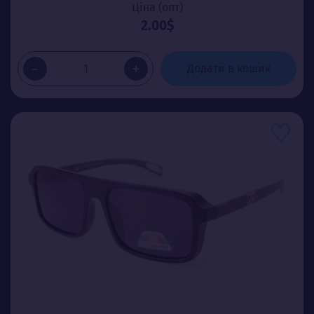
Ціна (опт)
2.00$
-
+
Додати в кошик