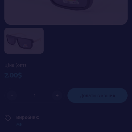
Ціна (опт)
2.00$
-
+
Додати в кошик
Виробник:
MB