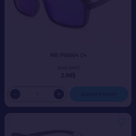
MB P56604 C4
Ціна (опт)
2.00$
-
+
Додати в кошик