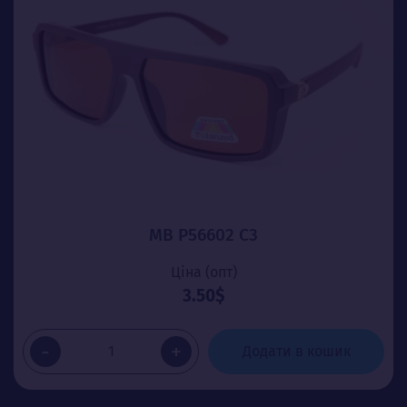
MB P56602 C3
Ціна (опт)
3.50$
-
+
Додати в кошик