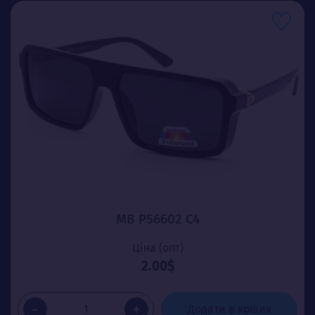
MB P56602 C4
Ціна (опт)
2.00$
-
+
Додати в кошик