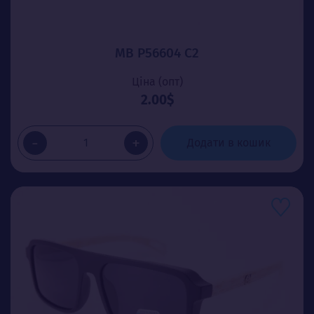
MB P56604 C2
Ціна (опт)
2.00$
-
+
Додати в кошик