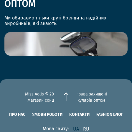
ОПТОМ
Ми обираємо тільки круті бренди та надійних
виробників, які знають.
Miss Aolis © 2012-2026 Всі права захищені
Магазин сонцезахисних окулярів оптом
ПРО НАС
УМОВИ РОБОТИ
КОНТАКТИ
FASHION БЛОГ
Мова сайту:
UA
RU