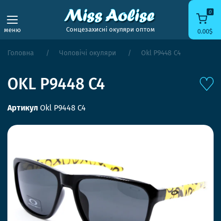
0
Сонцезахисні окуляри оптом
меню
0.00$
Головна
Чоловічі окуляри
Okl P9448 C4
OKL P9448 C4
Артикул
Okl P9448 C4