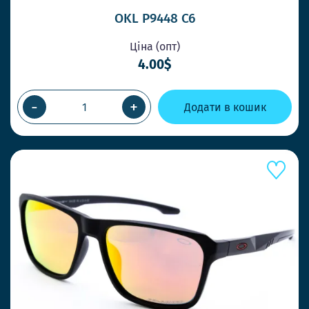
OKL P9448 C6
Ціна (опт)
4.00$
-
+
Додати в кошик