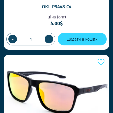
OKL P9448 C4
Ціна (опт)
4.00$
-
+
Додати в кошик