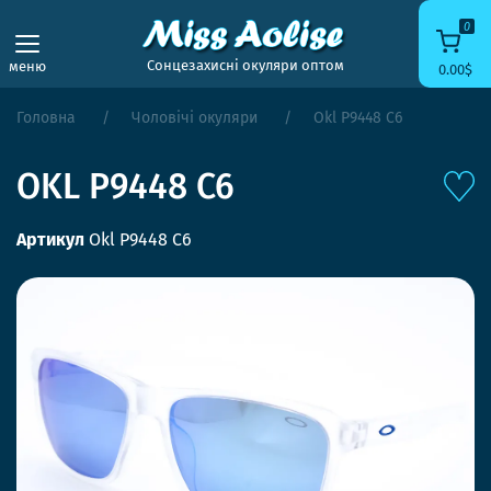
0
Сонцезахисні окуляри оптом
меню
0.00$
Головна
Чоловічі окуляри
Okl P9448 C6
OKL P9448 C6
Артикул
Okl P9448 C6