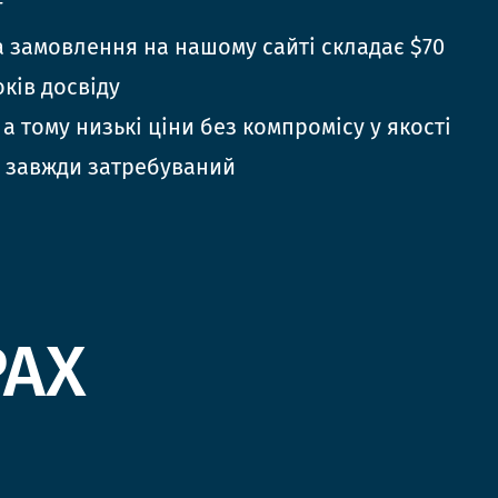
г
 замовлення на нашому сайті складає $70
оків досвіду
 а тому низькі ціни без компромісу у якості
 завжди затребуваний
РАХ