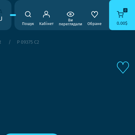
A
0
U
Ви
0.00$
Пошук
Кабінет
Обране
переглядали
R
P 09375 C2