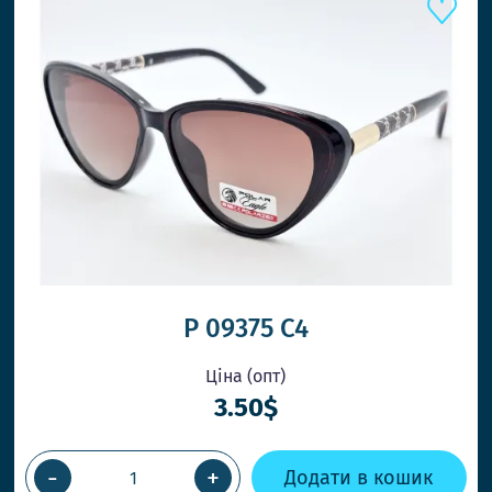
P 09375 C4
Ціна (опт)
3.50$
-
+
Додати в кошик