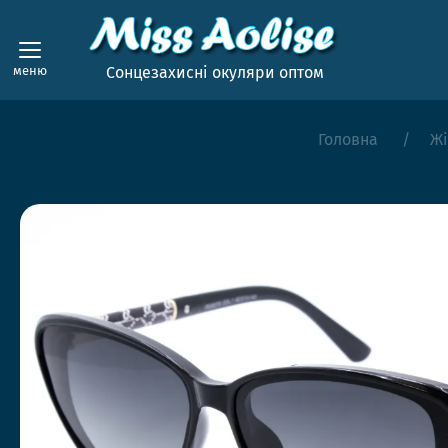
меню
Сонцезахисні окуляри оптом
Головна
Жі