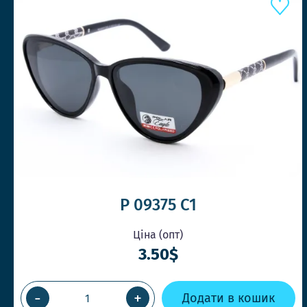
P 09375 C1
Ціна (опт)
3.50$
-
+
Додати в кошик