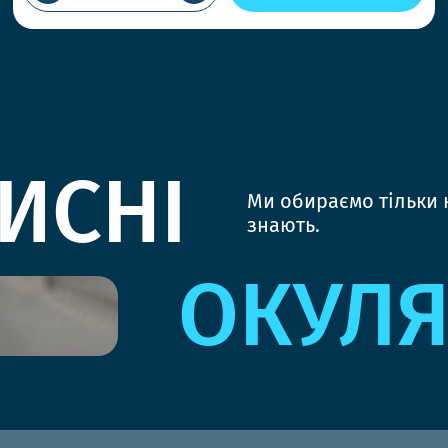
ИСНІ
Ми обираємо тільки к
знають.
ОКУЛ