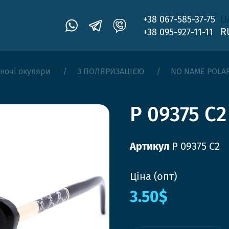
U
+38 067-585-37-75
R
+38 095-927-11-11
ночі окуляри
З ПОЛЯРИЗАЦІЄЮ
NO NAME POLA
P 09375 C2
Артикул
P 09375 C2
Ціна (опт)
3.50$