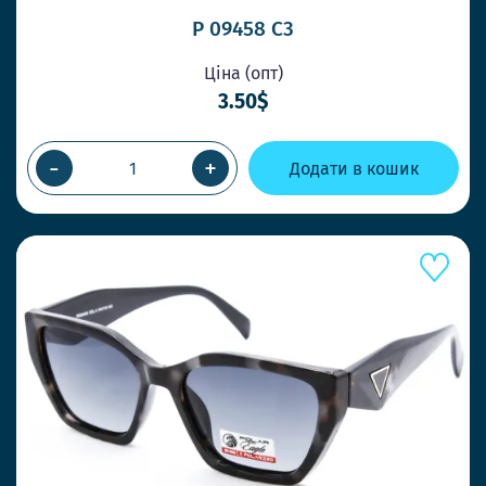
P 09458 C3
Ціна (опт)
3.50$
-
+
Додати в кошик