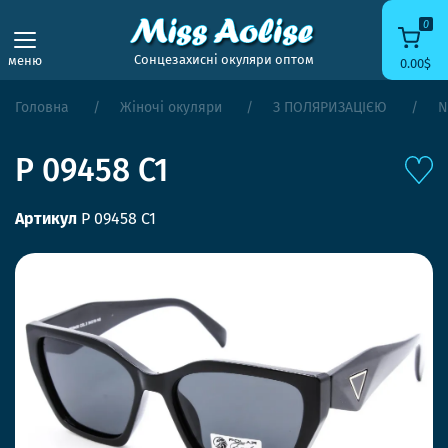
0
Сонцезахисні окуляри оптом
меню
0.00$
Головна
Жіночі окуляри
З ПОЛЯРИЗАЦІЄЮ
N
P 09458 C1
Артикул
P 09458 C1