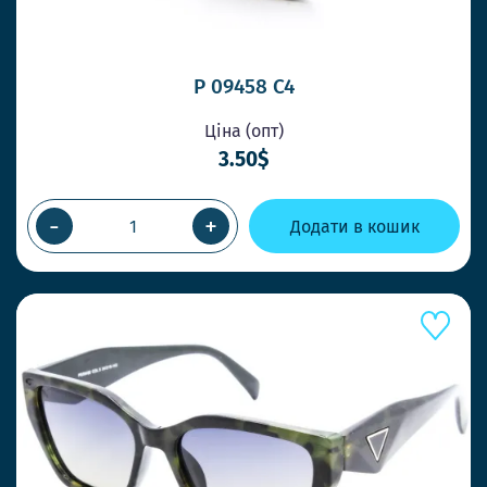
P 09458 C4
Ціна (опт)
3.50$
-
+
Додати в кошик