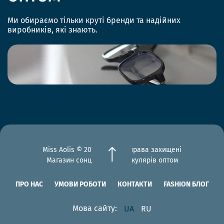
Ми обираємо тільки круті бренди та надійних
виробників, які знають.
Miss Aolis © 2012-2026 Всі права захищені
Магазин сонцезахисних окулярів оптом
ПРО НАС
УМОВИ РОБОТИ
КОНТАКТИ
FASHION БЛОГ
Мова сайту:
UA
RU