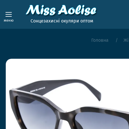
меню
Сонцезахисні окуляри оптом
Головна
Жі