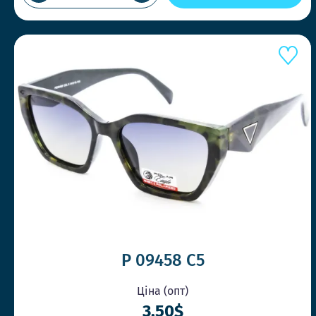
P 09458 C5
Ціна (опт)
3.50$