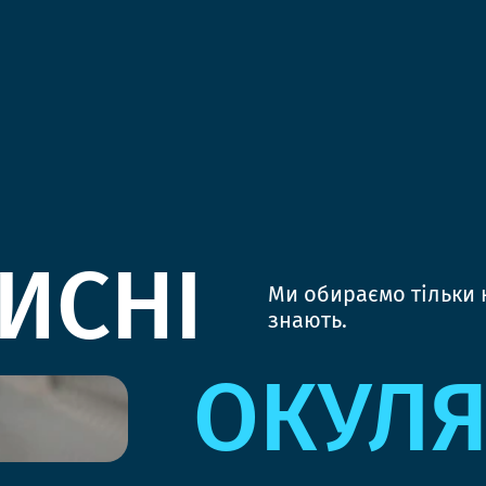
ИСНІ
Ми обираємо тільки к
знають.
ОКУЛ