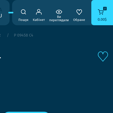
A
0
U
Ви
0.00$
Пошук
Кабінет
Обране
переглядали
R
P 09458 C4
4