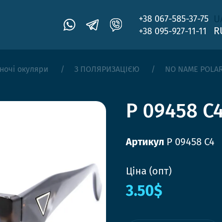
U
+38 067-585-37-75
R
+38 095-927-11-11
ночі окуляри
З ПОЛЯРИЗАЦІЄЮ
NO NAME POLA
P 09458 C
Артикул
P 09458 C4
Ціна (опт)
3.50$