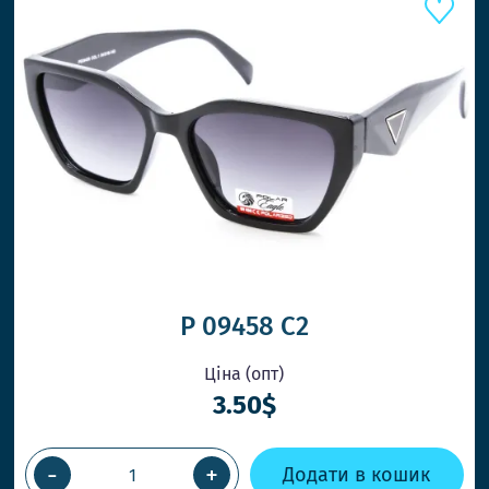
P 09458 C2
Ціна (опт)
3.50$
-
+
Додати в кошик