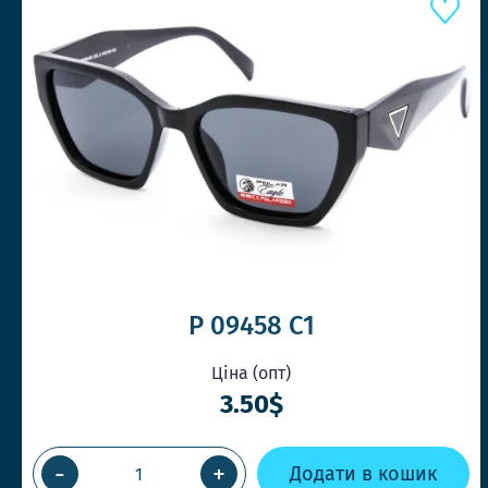
P 09458 C1
Ціна (опт)
3.50$
-
+
Додати в кошик