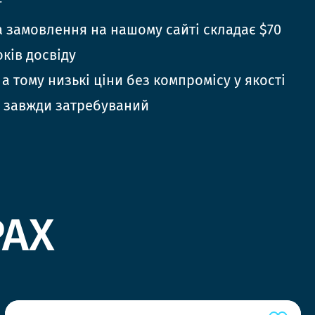
г
 замовлення на нашому сайті складає $70
оків досвіду
 а тому низькі ціни без компромісу у якості
 завжди затребуваний
РАХ