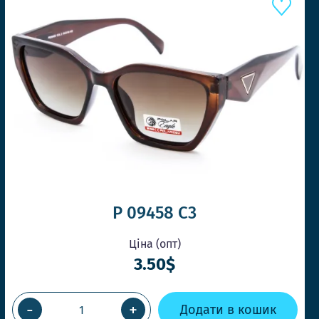
P 09458 C3
Ціна (опт)
3.50$
-
+
Додати в кошик