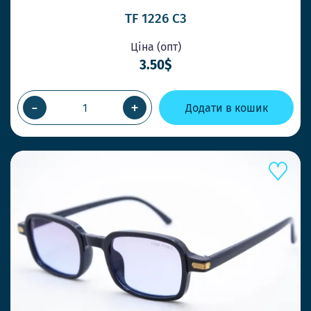
Ловіть тр
TF 1226 C3
клієнтів.
Ціна (опт)
3.50$
-
+
Додати в кошик