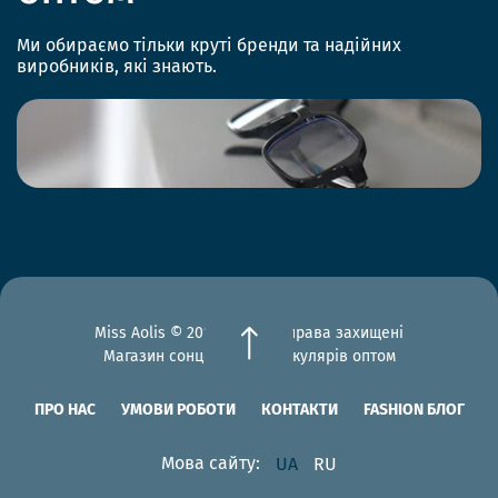
Ми обираємо тільки круті бренди та надійних
виробників, які знають.
Miss Aolis © 2012-2026 Всі права захищені
Магазин сонцезахисних окулярів оптом
ПРО НАС
УМОВИ РОБОТИ
КОНТАКТИ
FASHION БЛОГ
Мова сайту:
UA
RU