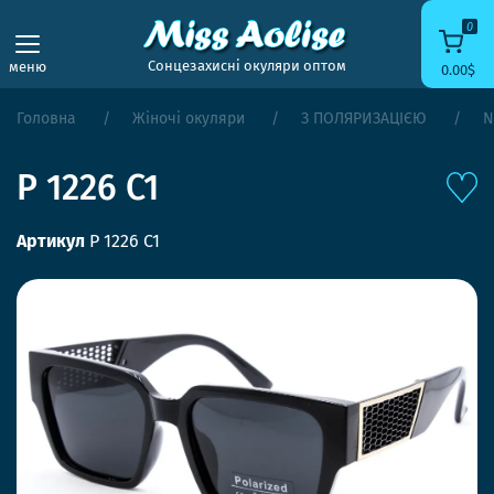
0
Сонцезахисні окуляри оптом
меню
0.00$
Головна
Жіночі окуляри
З ПОЛЯРИЗАЦІЄЮ
N
P 1226 C1
Артикул
P 1226 C1