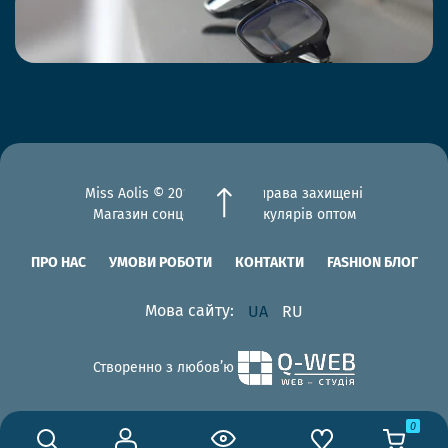
Miss Aolis © 2012-2026 Всі права захищені
Магазин сонцезахисних окулярів оптом
ПРО НАС
УМОВИ РОБОТИ
КОНТАКТИ
FASHION БЛОГ
Мова сайту:
UA
RU
Створенно з любов’ю
0