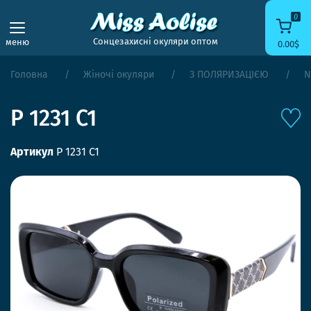
0
Сонцезахисні окуляри оптом
меню
0.00$
Головна
Жіночі окуляри
З ПОЛЯРИЗАЦІЄЮ
N
P 1231 C1
Артикул
P 1231 C1