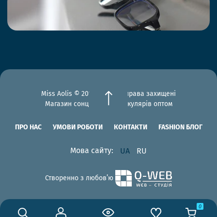
Miss Aolis © 2012-2026 Всі права захищені
Магазин сонцезахисних окулярів оптом
ПРО НАС
УМОВИ РОБОТИ
КОНТАКТИ
FASHION БЛОГ
Мова сайту:
UA
RU
Створенно з любов’ю
0