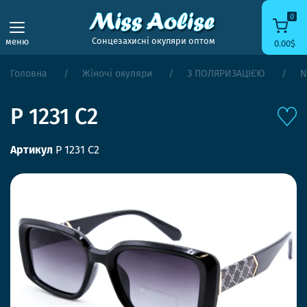
0
Сонцезахисні окуляри оптом
меню
0.00$
Головна
Жіночі окуляри
З ПОЛЯРИЗАЦІЄЮ
N
P 1231 C2
Артикул
P 1231 C2