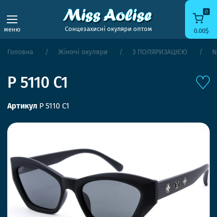
0
Сонцезахисні окуляри оптом
меню
0.00$
Головна
Жіночі окуляри
З ПОЛЯРИЗАЦІЄЮ
N
P 5110 C1
Артикул
P 5110 C1