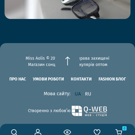
Miss Aolis © 2012-2026 Всі права захищені
Магазин сонцезахисних окулярів оптом
ПРО НАС
УМОВИ РОБОТИ
КОНТАКТИ
FASHION БЛОГ
Мова сайту:
UA
RU
Створенно з любов’ю
0