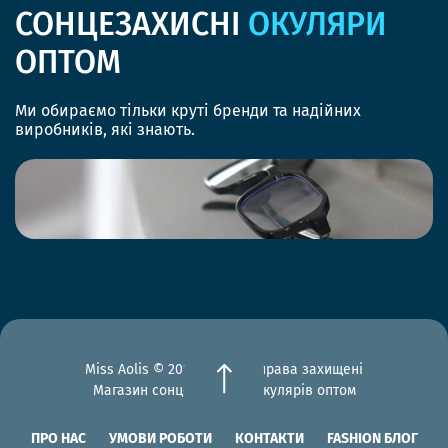
СОНЦЕЗАХИСНІ
ОКУЛЯРИ
ОПТОМ
Ми обираємо тільки круті бренди та надійних
виробників, які знають.
Miss Aolis © 2012-2026 Всі права захищені
Магазин сонцезахисних окулярів оптом
ПРО НАС
УМОВИ РОБОТИ
КОНТАКТИ
FASHION БЛОГ