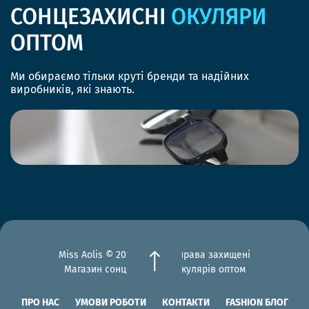
СОНЦЕЗАХИСНІ
ОКУЛЯРИ
ОПТОМ
Ми обираємо тільки круті бренди та надійних
виробників, які знають.
Miss Aolis © 2012-2026 Всі права захищені
Магазин сонцезахисних окулярів оптом
ПРО НАС
УМОВИ РОБОТИ
КОНТАКТИ
FASHION БЛОГ