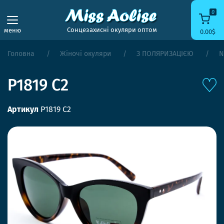
0
Сонцезахисні окуляри оптом
меню
0.00$
Головна
Жіночі окуляри
З ПОЛЯРИЗАЦІЄЮ
N
P1819 C2
Артикул
P1819 C2