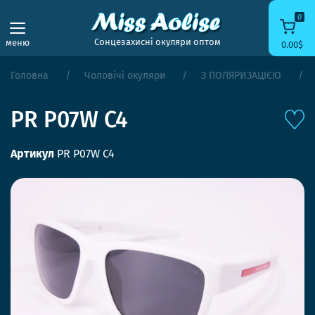
0
Сонцезахисні окуляри оптом
меню
0.00$
Головна
Чоловічі окуляри
З ПОЛЯРИЗАЦІЄЮ
PR P07W C4
Артикул
PR P07W C4