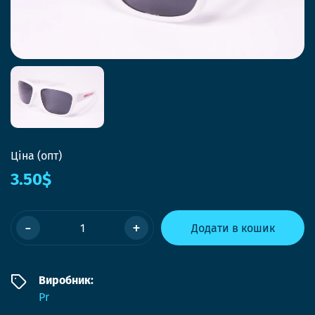
Ціна (опт)
3.50$
-
+
Додати в кошик
Виробник:
Pr