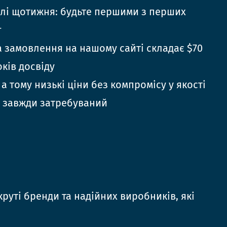
елі щотижня: будьте першими з перших
г
 замовлення на нашому сайті складає $70
оків досвіду
 а тому низькі ціни без компромісу у якості
 завжди затребуваний
руті бренди та надійних виробників, які