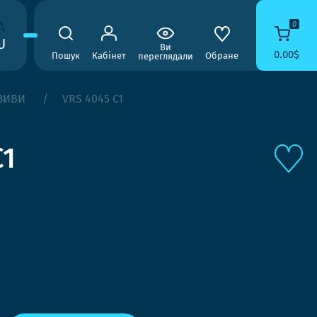
A
0
U
Ви
0.00$
Пошук
Кабінет
Обране
переглядали
ЗИВИ
VRS 4045 C1
C1