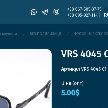
U
+38 067-585-37-75
R
+38 095-927-11-11
і окуляри
БЕЗ ПОЛЯРИЗАЦІЇ
ЧОЛОВІЧІ ЕКСКЛЮ
VRS 4045 
Артикул
VRS 4045 C1
Ціна (опт)
5.00$