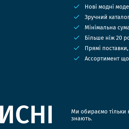
Нові модні мод
Зручний катало
Мінімальна сума
Більше ніж 20 р
Прямі поставки,
Ассортимент що
ИСНІ
Ми обираємо тільки к
знають.