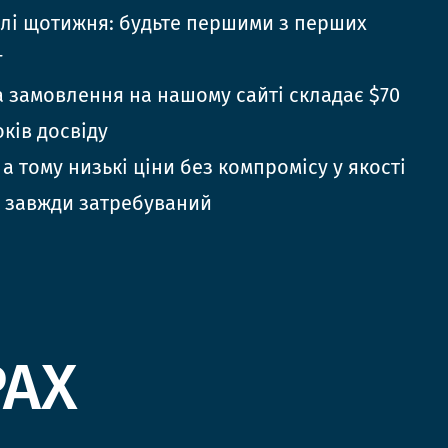
елі щотижня: будьте першими з перших
г
 замовлення на нашому сайті складає $70
оків досвіду
 а тому низькі ціни без компромісу у якості
 завжди затребуваний
РАХ