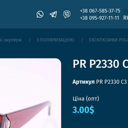
U
+38 067-585-37-75
R
+38 095-927-11-11
чі окуляри
З ПОЛЯРИЗАЦІЄЮ
ЕКСКЛЮЗИВИ POL
PR P2330 
Артикул
PR P2330 C3
Ціна (опт)
3.00$