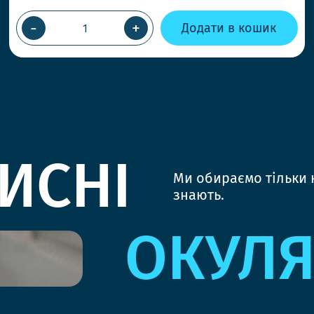
-
+
Додати в кошик
ИСНІ
Ми обираємо тільки к
знають.
ОКУЛ