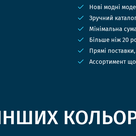
Нові модні мод
Зручний катало
Мінімальна сума
Більше ніж 20 р
Прямі поставки,
Ассортимент що
ІНШИХ КОЛЬО