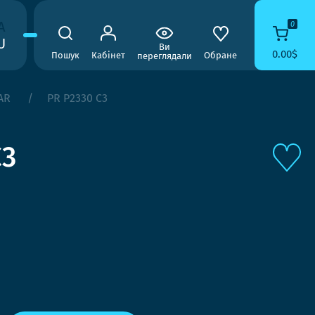
A
0
U
Ви
0.00$
Пошук
Кабінет
Обране
переглядали
AR
PR P2330 C3
C3