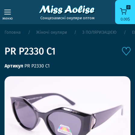
0
Сонцезахисні окуляри оптом
меню
0.00$
Головна
Жіночі окуляри
З ПОЛЯРИЗАЦІЄЮ
Е
PR P2330 C1
Артикул
PR P2330 C1