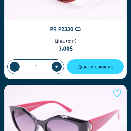
PR P2330 C3
Ціна (опт)
3.00$
-
+
Додати в кошик