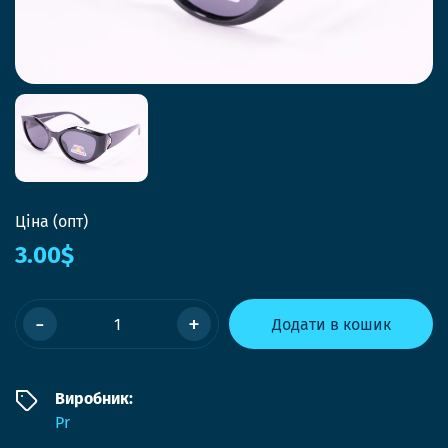
Ціна (опт)
3.00$
-
+
Додати в кошик
Виробник:
Pr