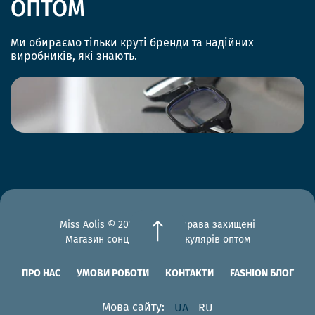
ОПТОМ
Ми обираємо тільки круті бренди та надійних
виробників, які знають.
Miss Aolis © 2012-2026 Всі права захищені
Магазин сонцезахисних окулярів оптом
ПРО НАС
УМОВИ РОБОТИ
КОНТАКТИ
FASHION БЛОГ
Мова сайту:
UA
RU