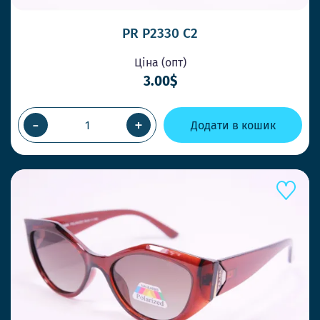
PR P2330 C2
Ціна (опт)
3.00$
-
+
Додати в кошик