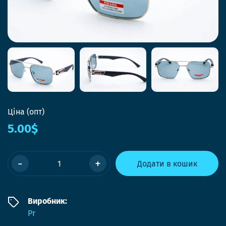
Ціна (опт)
5.00$
-
+
Додати в кошик
Виробник:
Pr