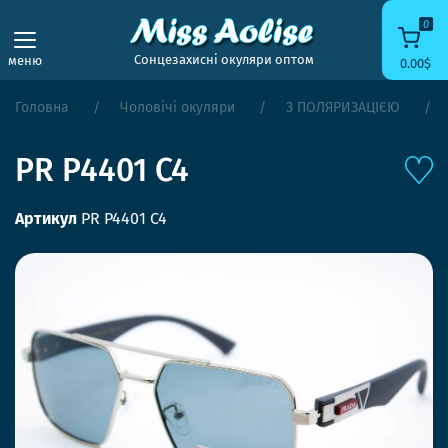
0
Сонцезахисні окуляри оптом
меню
0.00$
Головна
Чоловічі окуляри
З ПОЛЯРИЗАЦІЄЮ
PR P4401 C4
Артикул
PR P4401 C4