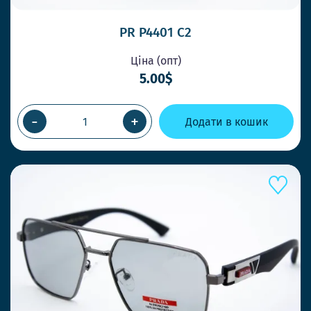
PR P4401 C2
Ціна (опт)
5.00$
-
+
Додати в кошик