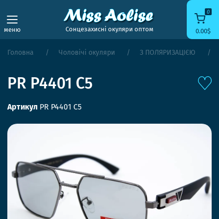
0
Сонцезахисні окуляри оптом
меню
0.00$
Головна
Чоловічі окуляри
З ПОЛЯРИЗАЦІЄЮ
PR P4401 C5
Артикул
PR P4401 C5