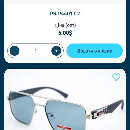
PR P4401 C2
Ціна (опт)
5.00$
-
+
Додати в кошик