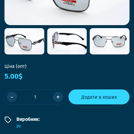
Ціна (опт)
5.00$
-
+
Додати в кошик
Виробник:
Pr