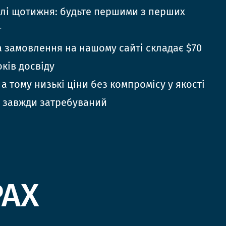
елі щотижня: будьте першими з перших
г
 замовлення на нашому сайті складає $70
оків досвіду
 а тому низькі ціни без компромісу у якості
 завжди затребуваний
РАХ