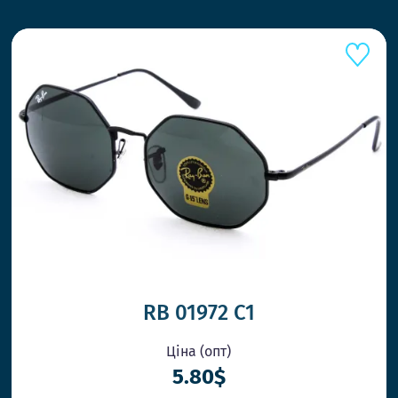
ШВИД
RB 01972 С1
Ціна (опт)
5.80$