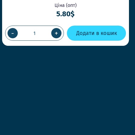
Ціна (опт)
5.80$
-
+
Додати в кошик