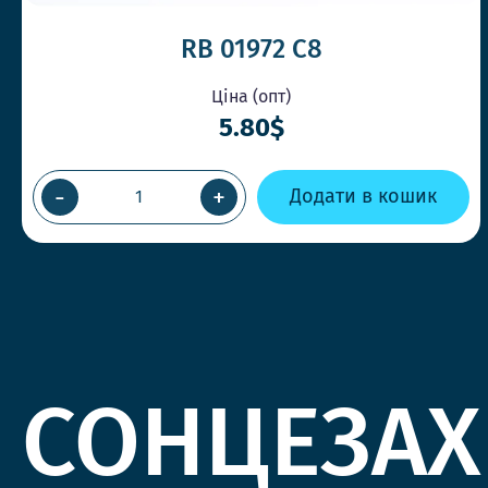
RB 01972 С8
Ціна (опт)
5.80$
-
+
Додати в кошик
СОНЦЕЗАХ