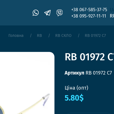
U
+38 067-585-37-75
R
+38 095-927-11-11
Головна
RB
RB СКЛО
RB 01972 С7
RB 01972 С
Артикул
RB 01972 С7
Ціна (опт)
5.80$