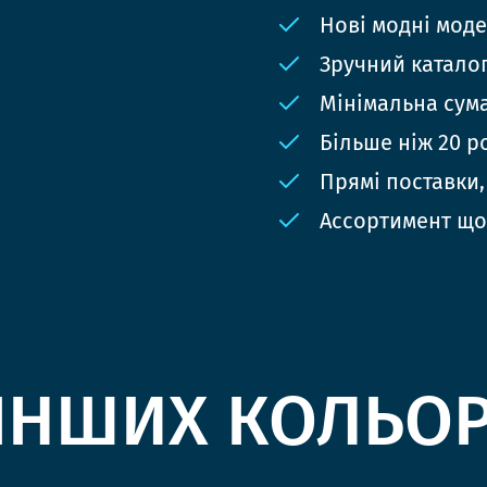
Нові модні мод
Зручний катало
Мінімальна сума
Більше ніж 20 р
Прямі поставки,
Ассортимент що
ІНШИХ КОЛЬО