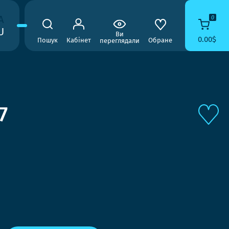
A
0
U
Ви
0.00$
Пошук
Кабінет
Обране
переглядали
7