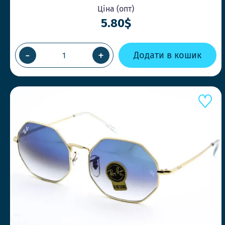
Ціна (опт)
5.80$
-
+
Додати в кошик