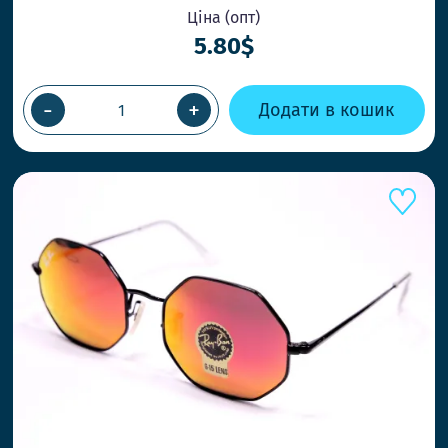
ОК
Ціна (опт)
5.80$
-
+
Додати в кошик