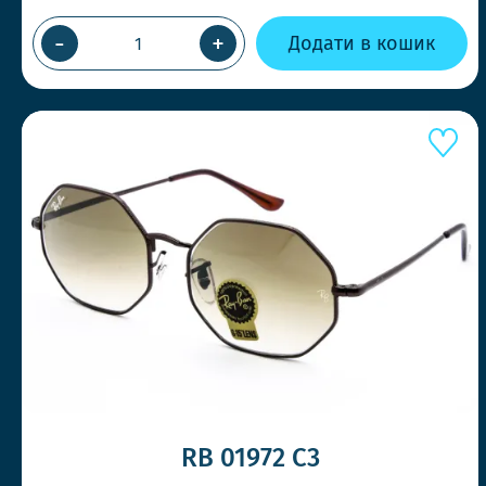
-
+
Додати в кошик
RB 01972 С3