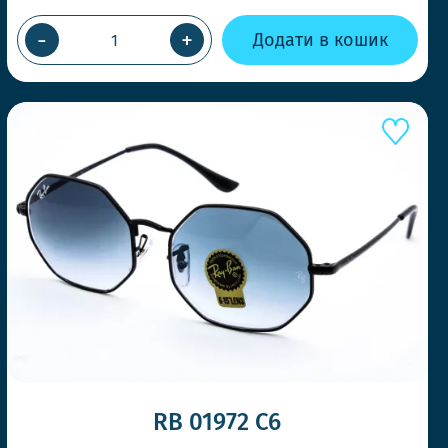
ВКА У ТОЙ ЖЕ ДЕНЬ
МОВЛЕННІ ДО 14-00
-
+
Додати в кошик
о швидко, щоб Ви завжди отримували
оли потрібно
ТИЛЬНІ МОДЕЛІ ЩОТИЖНЯ
ренди першими та дивуйте своїх клієнтів.
RB 01972 С6