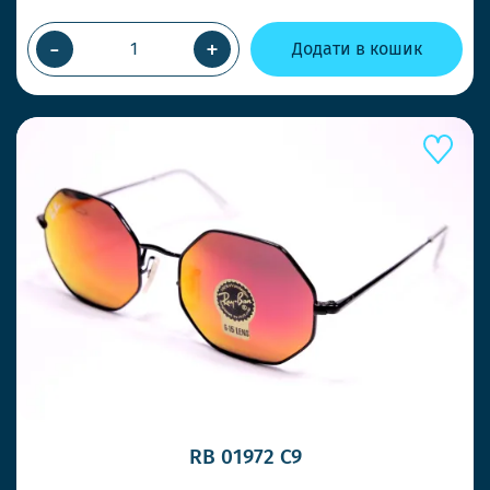
-
+
Додати в кошик
RB 01972 С9