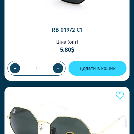
RB 01972 С1
Ціна (опт)
5.80$
-
+
Додати в кошик