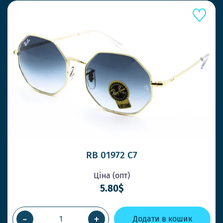
RB 01972 С7
Ціна (опт)
5.80$
-
+
Додати в кошик