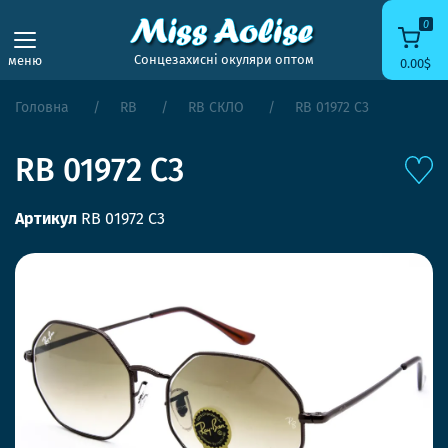
0
Сонцезахисні окуляри оптом
меню
0.00$
Головна
RB
RB СКЛО
RB 01972 С3
RB 01972 С3
Артикул
RB 01972 С3