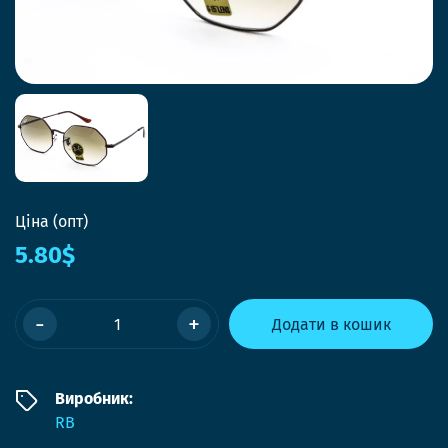
Ціна (опт)
5.80$
-
+
Додати в кошик
Виробник:
RB