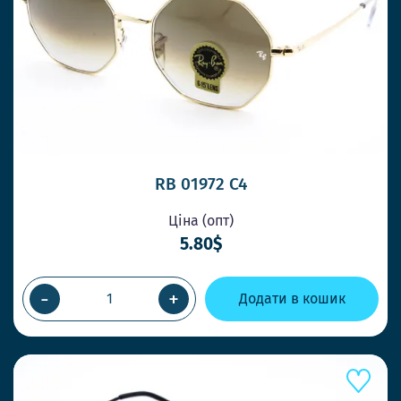
ПРИ ЗАМОВЛЕННІ ДО 14-00
Працюємо швидко, щоб Ви завжди
отримували товар коли потрібно
НОВІ СТИЛЬНІ МОДЕЛІ ЩОТИЖНЯ
Ловіть тренди першими та дивуйте своїх
клієнтів.
RB 01972 С4
Ціна (опт)
ОК
5.80$
-
+
Додати в кошик