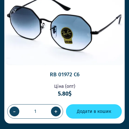
RB 01972 С6
Ціна (опт)
5.80$
-
+
Додати в кошик