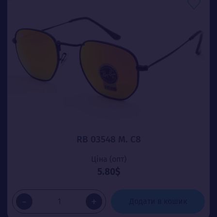
RB 03548 М. C8
Ціна (опт)
5.80$
-
+
Додати в кошик