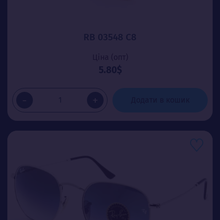
RB 03548 C8
Ціна (опт)
5.80$
-
+
Додати в кошик