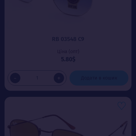
RB 03548 C9
Ціна (опт)
5.80$
-
+
Додати в кошик