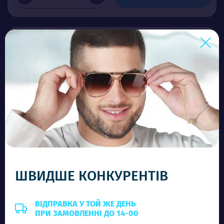
ШВИДШЕ КОНКУРЕНТІВ
RB 03548 C5
Ціна (опт)
ВІДПРАВКА У ТОЙ ЖЕ ДЕНЬ
ПРИ ЗАМОВЛЕННІ ДО 14-00
5.80$