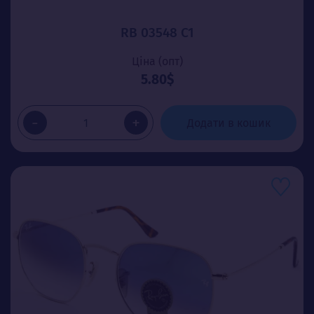
RB 03548 C1
Ціна (опт)
5.80$
-
+
Додати в кошик