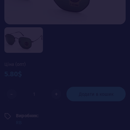
Ціна (опт)
5.80$
-
+
Додати в кошик
Виробник:
RB