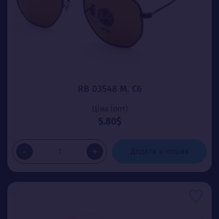
RB 03548 М. C6
Ціна (опт)
5.80$
-
+
Додати в кошик