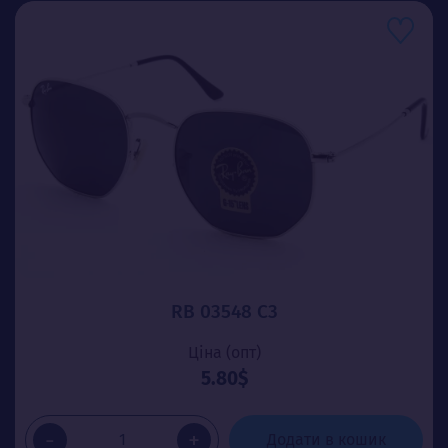
RB 03548 C3
Ціна (опт)
5.80$
-
+
Додати в кошик