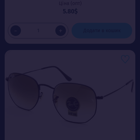
Ціна (опт)
5.80$
-
+
Додати в кошик