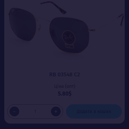
RB 03548 C2
Ціна (опт)
5.80$
-
+
Додати в кошик