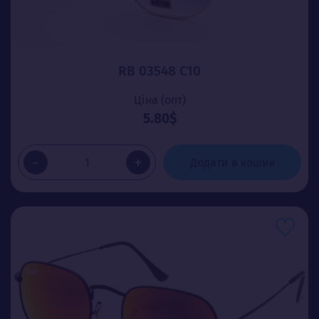
RB 03548 C10
Ціна (опт)
5.80$
-
+
Додати в кошик