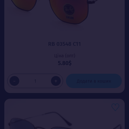
RB 03548 C11
Ціна (опт)
5.80$
-
+
Додати в кошик