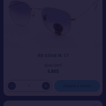
RB 03548 М. C7
Ціна (опт)
5.80$
-
+
Додати в кошик