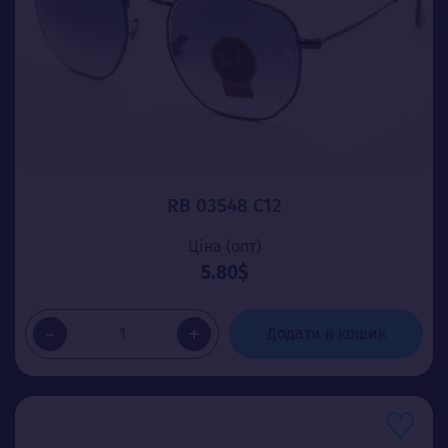
RB 03548 C12
Ціна (опт)
5.80$
-
+
Додати в кошик