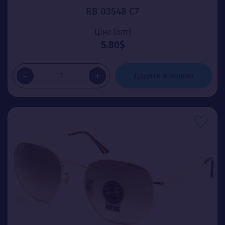
RB 03548 C7
Ціна (опт)
5.80$
-
+
Додати в кошик