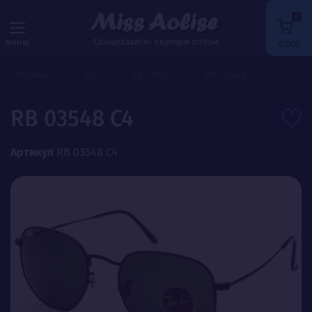
0
Сонцезахисні окуляри оптом
меню
0.00$
Головна
RB
RB СКЛО
RB 03548 C4
RB 03548 C4
Артикул
RB 03548 C4