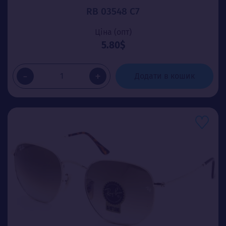
RB 03548 C7
Ціна (опт)
5.80$
-
+
Додати в кошик