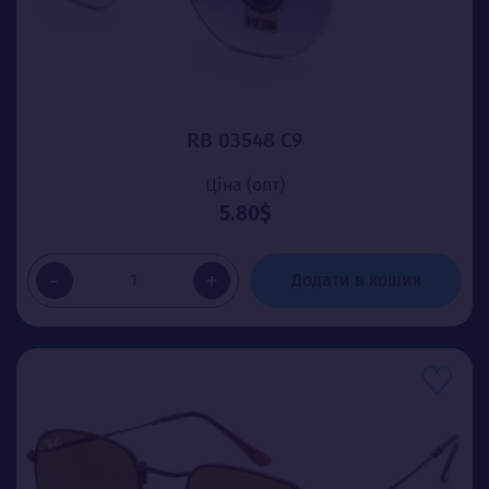
RB 03548 C9
Ціна (опт)
5.80$
-
+
Додати в кошик