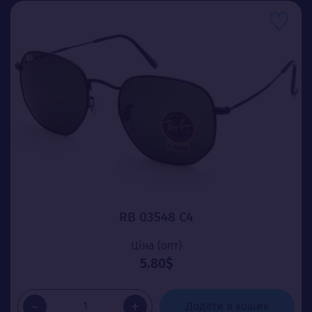
RB 03548 C4
Ціна (опт)
5.80$
-
+
Додати в кошик