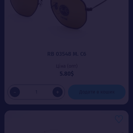
RB 03548 М. C6
Ціна (опт)
5.80$
-
+
Додати в кошик