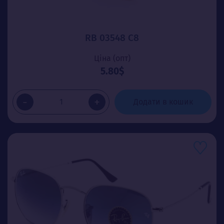
RB 03548 C8
Ціна (опт)
5.80$
-
+
Додати в кошик