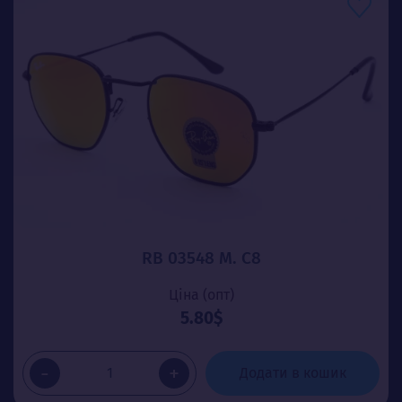
RB 03548 М. C8
Ціна (опт)
5.80$
-
+
Додати в кошик