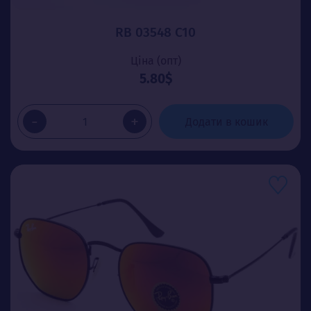
RB 03548 C10
Ціна (опт)
5.80$
-
+
Додати в кошик