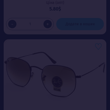
Ціна (опт)
5.80$
-
+
Додати в кошик