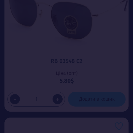
RB 03548 C2
Ціна (опт)
5.80$
-
+
Додати в кошик