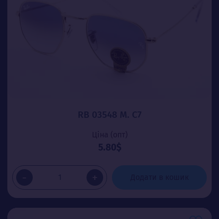
RB 03548 М. C7
Ціна (опт)
5.80$
-
+
Додати в кошик