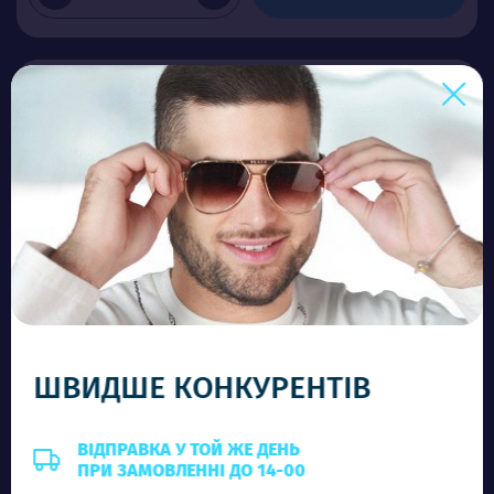
ШВИДШЕ КОНКУРЕНТІВ
RB 03548 C5
Ціна (опт)
ВІДПРАВКА У ТОЙ ЖЕ ДЕНЬ
ПРИ ЗАМОВЛЕННІ ДО 14-00
5.80$