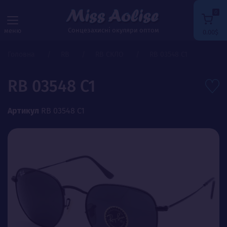
0
Сонцезахисні окуляри оптом
меню
0.00$
Головна
RB
RB СКЛО
RB 03548 C1
RB 03548 C1
Артикул
RB 03548 C1