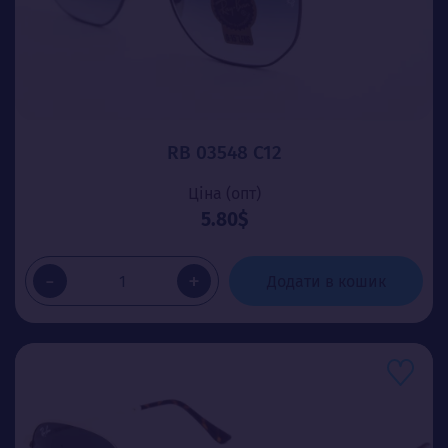
RB 03548 C12
Ціна (опт)
5.80$
-
+
Додати в кошик