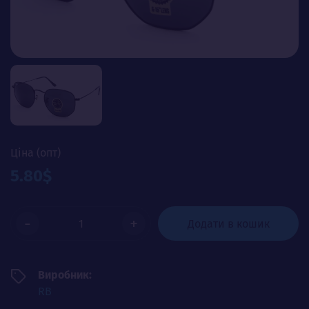
Ціна (опт)
5.80$
-
+
Додати в кошик
Виробник:
RB