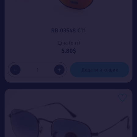
RB 03548 C11
Ціна (опт)
5.80$
-
+
Додати в кошик