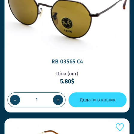
ПРИ ЗАМОВЛЕННІ ДО 14-00
Працюємо швидко, щоб Ви завжди
отримували товар коли потрібно
НОВІ СТИЛЬНІ МОДЕЛІ ЩОТИЖНЯ
Ловіть тренди першими та дивуйте своїх
клієнтів.
RB 03565 C4
Ціна (опт)
ОК
5.80$
-
+
Додати в кошик