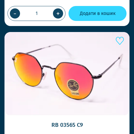
-
+
Додати в кошик
RB 03565 C9