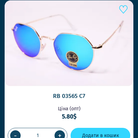
RB 03565 C7
Ціна (опт)
5.80$
-
+
Додати в кошик