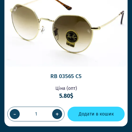
RB 03565 C5
Ціна (опт)
5.80$
-
+
Додати в кошик