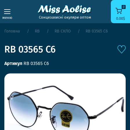
0
Сонцезахисні окуляри оптом
меню
0.00$
Головна
RB
RB СКЛО
RB 03565 C6
RB 03565 C6
Артикул
RB 03565 C6