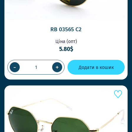
RB 03565 C2
Ціна (опт)
5.80$
-
+
Додати в кошик