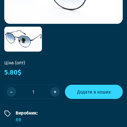
Ціна (опт)
5.80$
-
+
Додати в кошик
Виробник:
RB