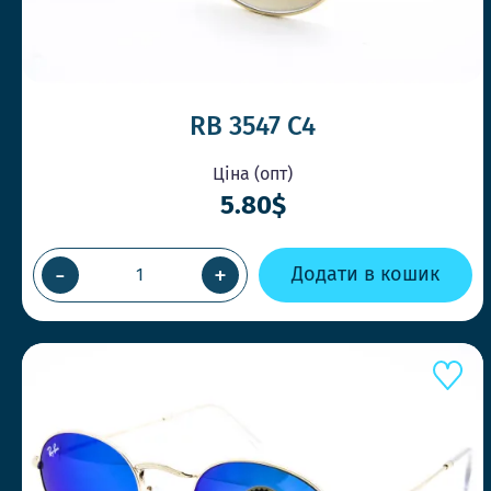
RB 3547 C4
Ціна (опт)
5.80$
-
+
Додати в кошик