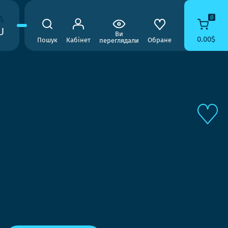
A
0
U
Ви
0.00$
Пошук
Кабінет
Обране
переглядали