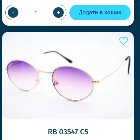
-
+
Додати в кошик
Е КОНКУРЕНТІВ
RB 03547 C5