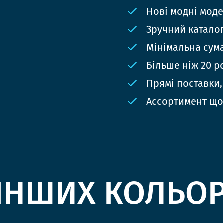
Нові модні мод
Зручний катало
Мінімальна сума
Більше ніж 20 р
Прямі поставки,
Ассортимент що
ІНШИХ КОЛЬО