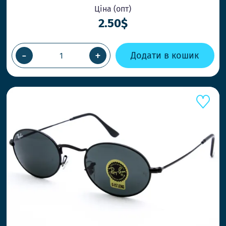
Ціна (опт)
2.50$
ВІДПРАВК
ПРИ ЗАМО
-
+
Додати в кошик
Працюємо 
товар кол
НОВІ СТИ
Ловіть тре