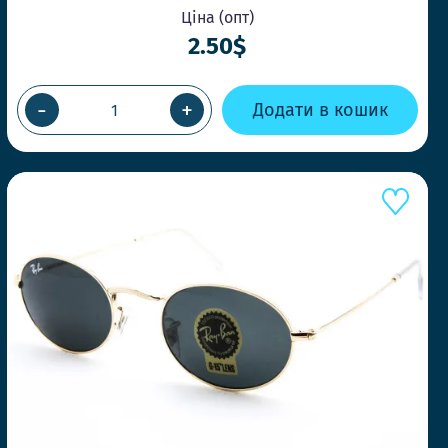
Ціна (опт)
2.50$
А У ТОЙ ЖЕ ДЕНЬ
ВЛЕННІ ДО 14-00
-
+
Додати в кошик
швидко, щоб Ви завжди отримували
и потрібно
ЛЬНІ МОДЕЛІ ЩОТИЖНЯ
нди першими та дивуйте своїх клієнтів.