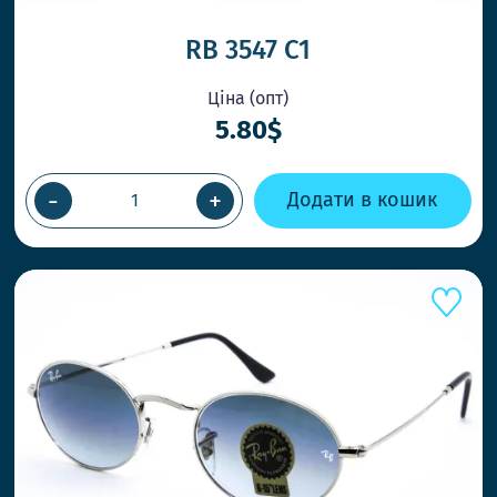
RB 3547 C1
Ціна (опт)
5.80$
ОК
-
+
Додати в кошик