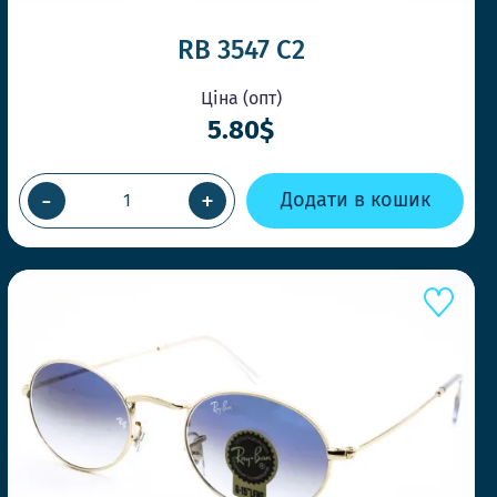
RB 3547 C2
Ціна (опт)
5.80$
-
+
Додати в кошик