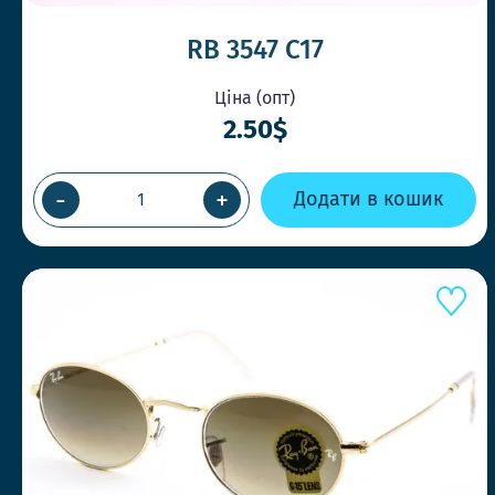
RB 3547 C17
Ціна (опт)
2.50$
-
+
Додати в кошик