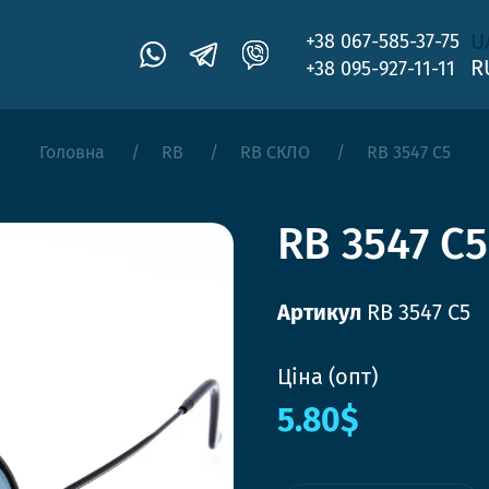
U
+38 067-585-37-75
R
+38 095-927-11-11
Головна
RB
RB СКЛО
RB 3547 C5
RB 3547 C5
Артикул
RB 3547 C5
Ціна (опт)
5.80$