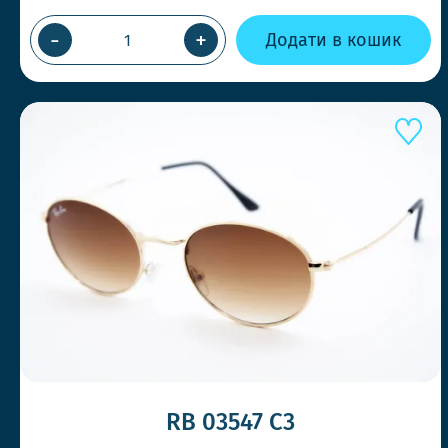
-
+
Додати в кошик
RB 03547 C3