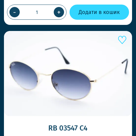
-
+
Додати в кошик
ШВИДШ
RB 03547 C4