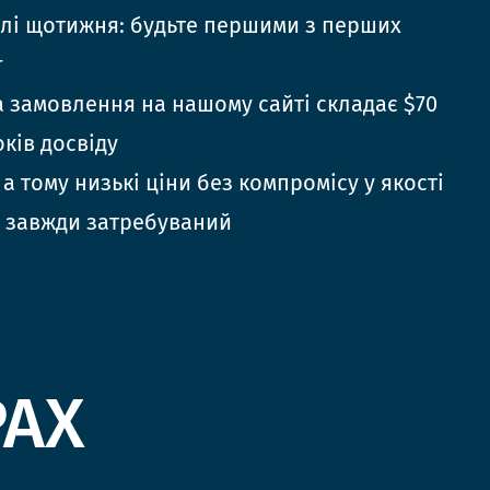
елі щотижня: будьте першими з перших
г
 замовлення на нашому сайті складає $70
оків досвіду
 а тому низькі ціни без компромісу у якості
 завжди затребуваний
РАХ