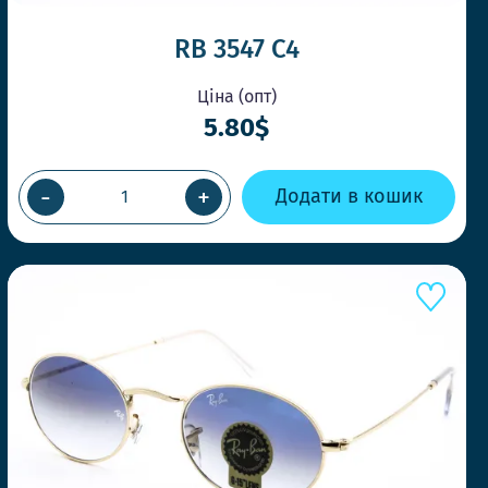
RB 3547 C4
Ціна (опт)
5.80$
-
+
Додати в кошик