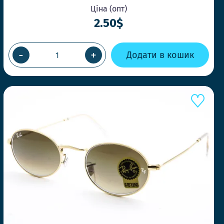
Ціна (опт)
2.50$
А У ТОЙ ЖЕ ДЕНЬ
ВЛЕННІ ДО 14-00
-
+
Додати в кошик
швидко, щоб Ви завжди отримували
и потрібно
ЛЬНІ МОДЕЛІ ЩОТИЖНЯ
нди першими та дивуйте своїх клієнтів.