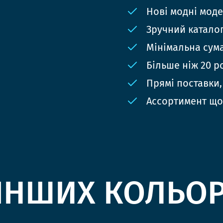
Нові модні мод
Зручний катало
Мінімальна сума
Більше ніж 20 р
Прямі поставки,
Ассортимент що
ІНШИХ КОЛЬО