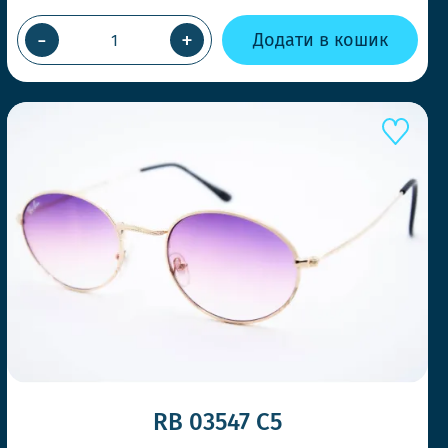
-
+
Додати в кошик
Е КОНКУРЕНТІВ
RB 03547 C5