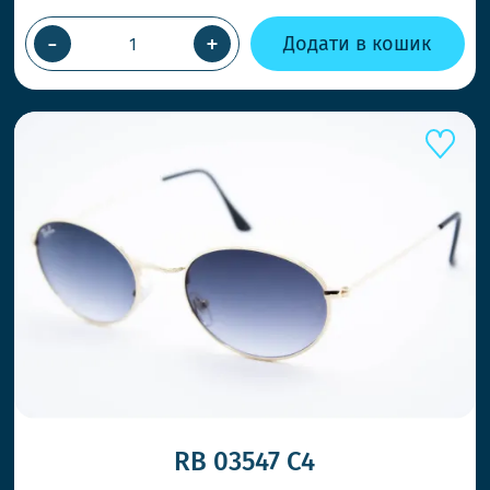
-
+
Додати в кошик
ШВИДШ
RB 03547 C4