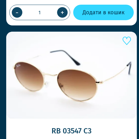
-
+
Додати в кошик
RB 03547 C3