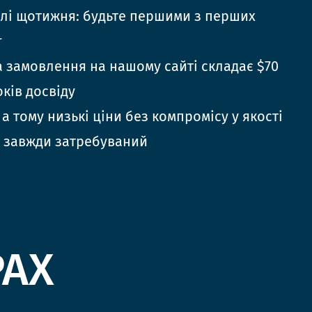
елі щотижня: будьте першими з перших
г
 замовлення на нашому сайті складає $70
оків досвіду
 а тому низькі ціни без компромісу у якості
 завжди затребуваний
РАХ