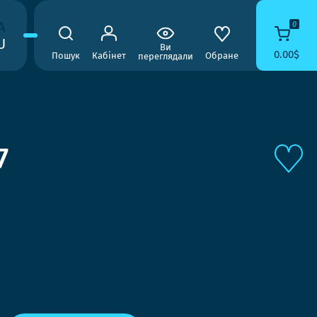
A
0
U
Ви
0.00$
Пошук
Кабінет
Обране
переглядали
7