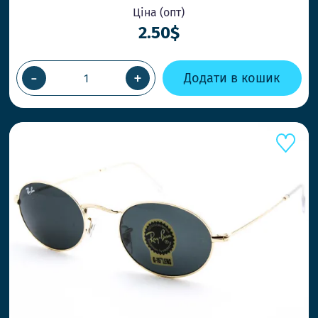
Ціна (опт)
2.50$
ВІДПРАВК
ПРИ ЗАМО
-
+
Додати в кошик
Працюємо 
товар кол
НОВІ СТИ
Ловіть тре