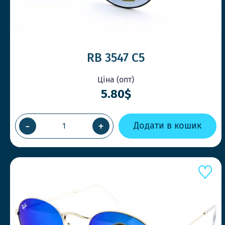
RB 3547 C5
Ціна (опт)
5.80$
-
+
Додати в кошик