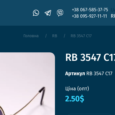
U
+38 067-585-37-75
R
+38 095-927-11-11
Головна
RB
RB 3547 C17
RB 3547 C1
Артикул
RB 3547 C17
Ціна (опт)
2.50$