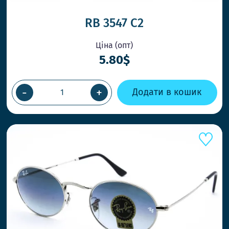
RB 3547 C2
Ціна (опт)
5.80$
ОК
-
+
Додати в кошик