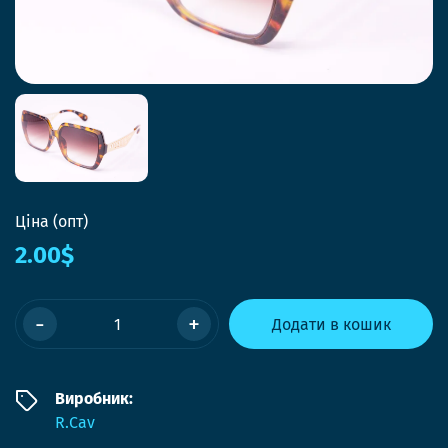
Ціна (опт)
2.00$
-
+
Додати в кошик
Виробник:
R.Cav