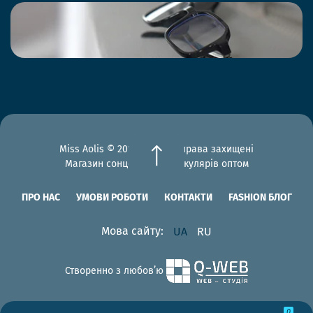
Miss Aolis © 2012-2026 Всі права захищені
Магазин сонцезахисних окулярів оптом
ПРО НАС
УМОВИ РОБОТИ
КОНТАКТИ
FASHION БЛОГ
Мова сайту:
UA
RU
Створенно з любов’ю
0