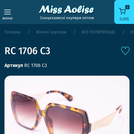
0
Сонцезахисні окуляри оптом
меню
0.00$
Головна
Жіночі окуляри
БЕЗ ПОЛЯРИЗАЦІЇ
Е
RC 1706 C3
Артикул
RC 1706 C3