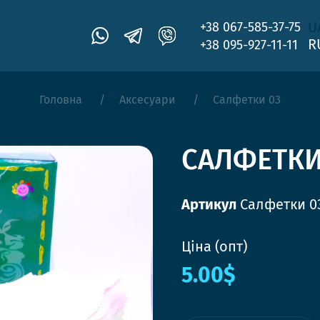
U
+38 067-585-37-75
R
+38 095-927-11-11
Головна
Аксесуари
Салфетки 03
САЛФЕТКИ
Артикул
Салфетки 0
Ціна (опт)
5.00$