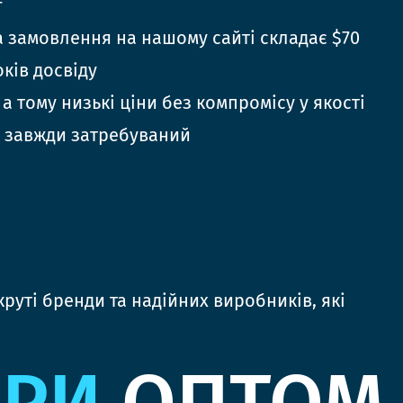
г
 замовлення на нашому сайті складає $70
оків досвіду
 а тому низькі ціни без компромісу у якості
 завжди затребуваний
руті бренди та надійних виробників, які