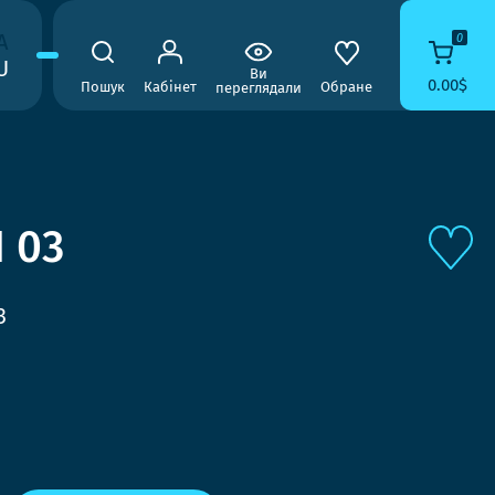
A
0
U
Ви
0.00$
Пошук
Кабінет
Обране
переглядали
 03
3