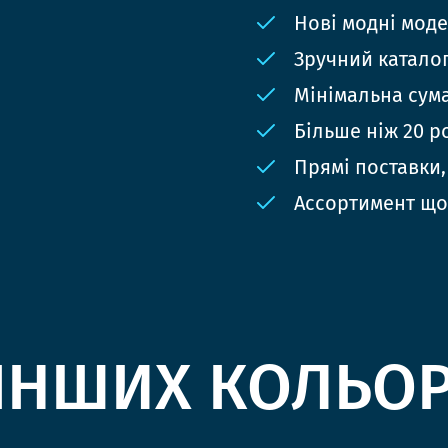
Нові модні мод
Зручний катало
Мінімальна сума
Більше ніж 20 р
Прямі поставки,
Ассортимент що
ІНШИХ КОЛЬО