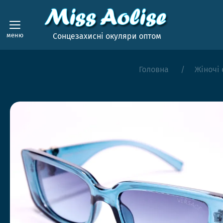
меню
Сонцезахисні окуляри оптом
Головна
Жіночі