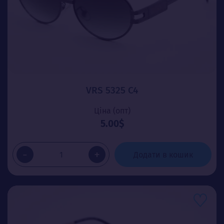
VRS 5325 C4
Ціна (опт)
5.00$
-
+
Додати в кошик