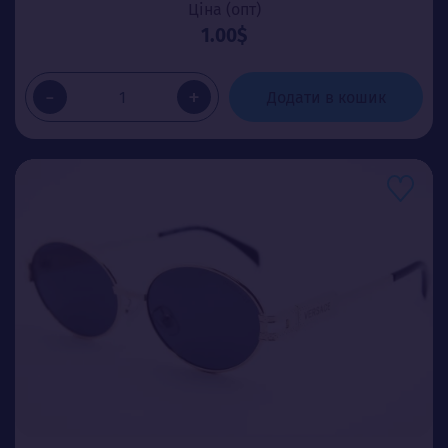
Ціна (опт)
1.00$
-
+
Додати в кошик