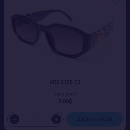
VRS 2108 C5
Ціна (опт)
2.00$
-
+
Додати в кошик