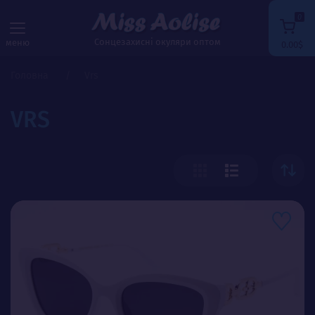
0
Сонцезахисні окуляри оптом
меню
0.00$
Головна
Vrs
VRS