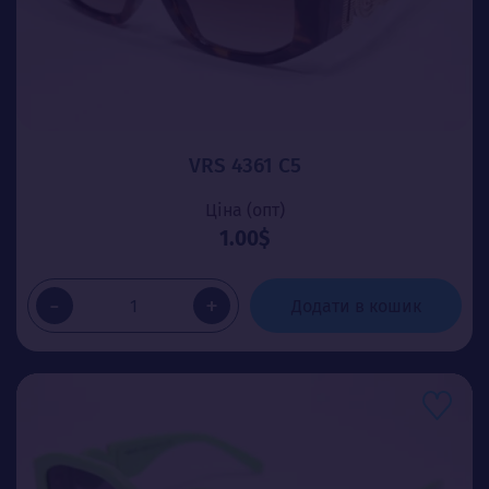
VRS 4361 C5
Ціна (опт)
1.00$
-
+
Додати в кошик