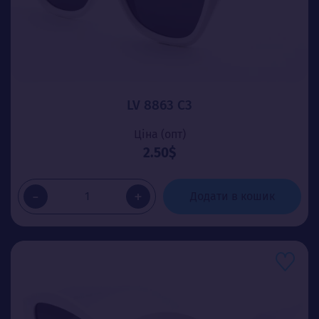
LV 8863 C3
Ціна (опт)
2.50$
-
+
Додати в кошик