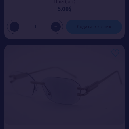
Ціна (опт)
5.00$
-
+
Додати в кошик