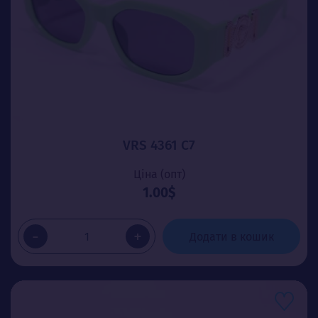
VRS 4361 C7
Ціна (опт)
1.00$
-
+
Додати в кошик