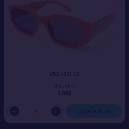
VRS 4361 C8
Ціна (опт)
1.00$
-
+
Додати в кошик