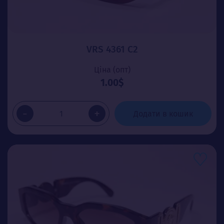
VRS 4361 C2
Ціна (опт)
1.00$
-
+
Додати в кошик