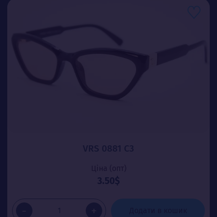
VRS 0881 C3
Ціна (опт)
3.50$
-
+
Додати в кошик