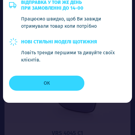
2.00$
ВІДПРАВКА У ТОЙ ЖЕ ДЕНЬ
ПРИ ЗАМОВЛЕННІ ДО 14-00
Працюємо швидко, щоб Ви завжди
-
+
Додати в кошик
отримували товар коли потрібно
НОВІ СТИЛЬНІ МОДЕЛІ ЩОТИЖНЯ
Ловіть тренди першими та дивуйте своїх
клієнтів.
ОК
VRS 4045 C1