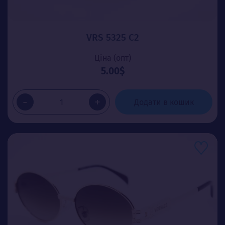
VRS 5325 C2
Ціна (опт)
5.00$
-
+
Додати в кошик