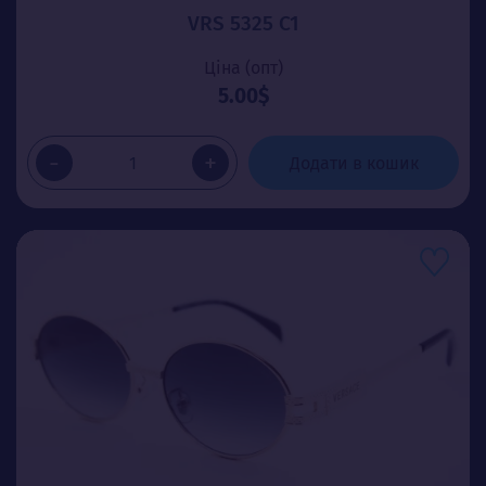
VRS 5325 C1
Ціна (опт)
5.00$
-
+
Додати в кошик