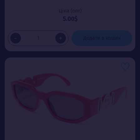
Ціна (опт)
5.00$
-
+
Додати в кошик