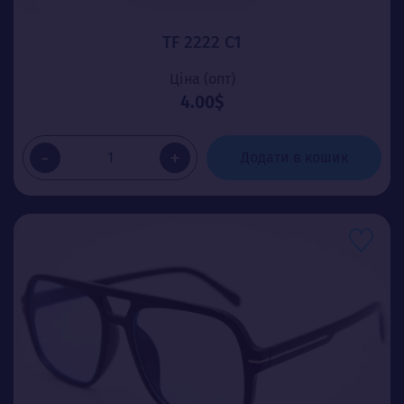
TF 2222 C1
Ціна (опт)
4.00$
-
+
Додати в кошик