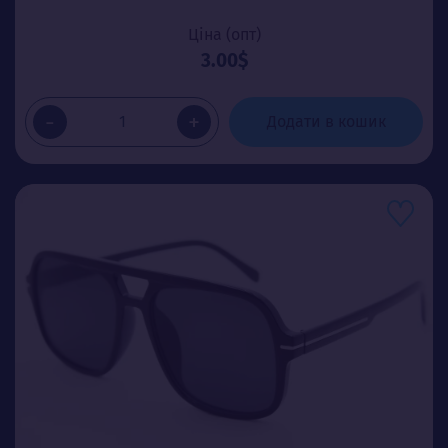
Ціна (опт)
3.00$
-
+
Додати в кошик