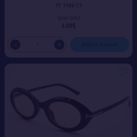
TF 1186 C1
Ціна (опт)
3.50$
-
+
Додати в кошик