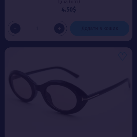
Ціна (опт)
4.50$
-
+
Додати в кошик