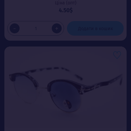
Ціна (опт)
4.50$
-
+
Додати в кошик