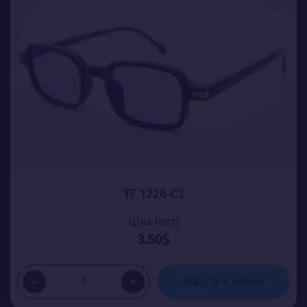
TF 1226 C3
Ціна (опт)
3.50$
-
+
Додати в кошик