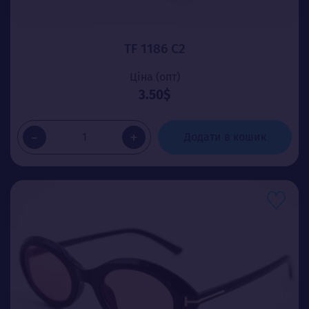
TF 1186 C2
Ціна (опт)
3.50$
-
+
Додати в кошик