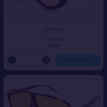
TF 1186 C3
Ціна (опт)
3.50$
-
+
Додати в кошик