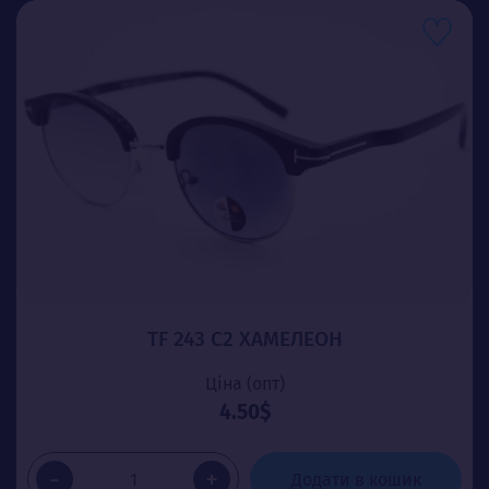
TF 243 C2 ХАМЕЛЕОН
Ціна (опт)
4.50$
-
+
Додати в кошик