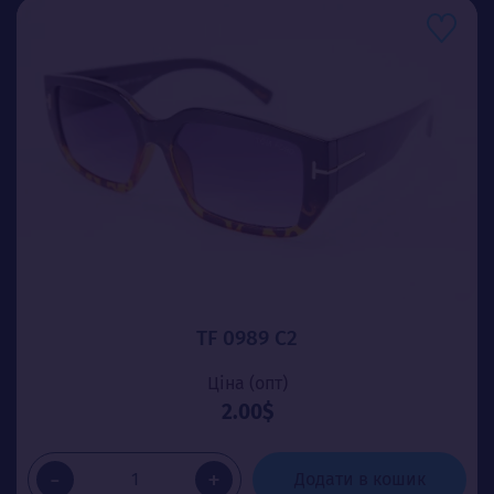
TF 0989 C2
Ціна (опт)
2.00$
-
+
Додати в кошик