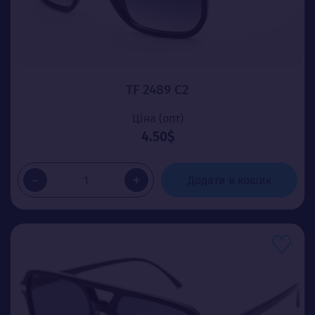
TF 2489 C2
Ціна (опт)
4.50$
-
+
Додати в кошик