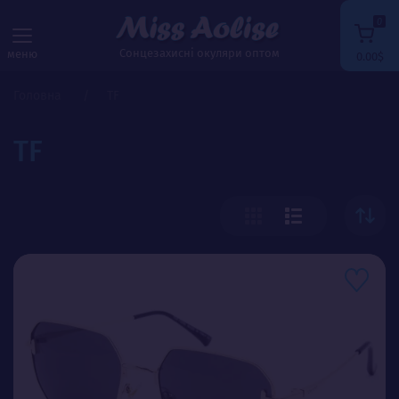
0
Сонцезахисні окуляри оптом
меню
0.00$
Головна
TF
TF