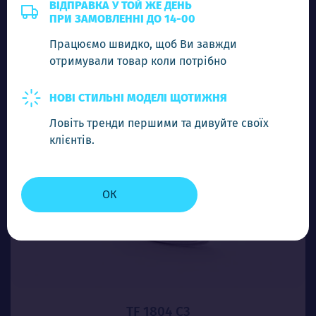
4.50$
ВІДПРАВКА У ТОЙ ЖЕ ДЕНЬ
ПРИ ЗАМОВЛЕННІ ДО 14-00
Працюємо швидко, щоб Ви завжди
-
+
Додати в кошик
отримували товар коли потрібно
НОВІ СТИЛЬНІ МОДЕЛІ ЩОТИЖНЯ
Ловіть тренди першими та дивуйте своїх
клієнтів.
ОК
TF 1804 C3