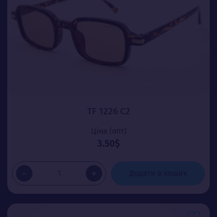
TF 1226 C2
Ціна (опт)
3.50$
-
+
Додати в кошик