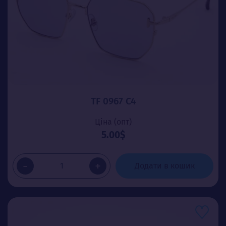
TF 0967 C4
Ціна (опт)
5.00$
-
+
Додати в кошик