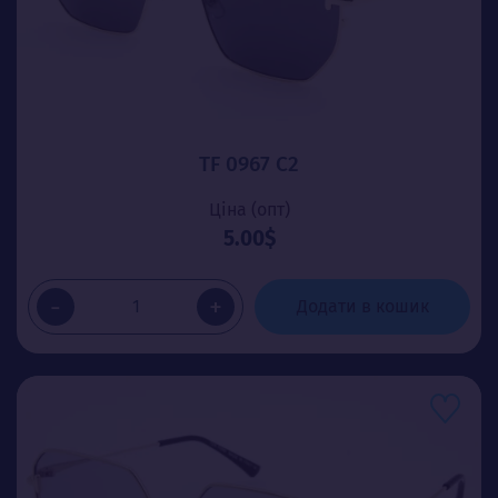
TF 0967 C2
Ціна (опт)
5.00$
-
+
Додати в кошик