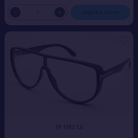
-
+
Додати в кошик
TF 1182 C5