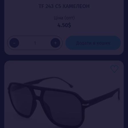
TF 243 C5 ХАМЕЛЕОН
Ціна (опт)
4.50$
-
+
Додати в кошик