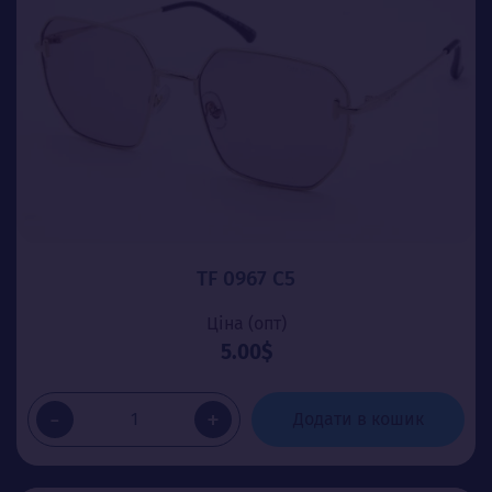
TF 0967 C5
Ціна (опт)
5.00$
-
+
Додати в кошик