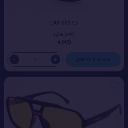
CAR 003 C3
Ціна (опт)
4.50$
-
+
Додати в кошик