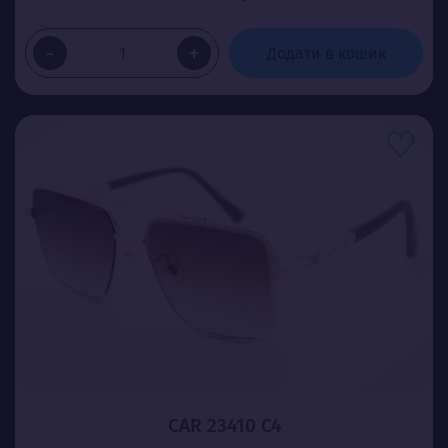
-
+
Додати в кошик
CAR 23410 C4