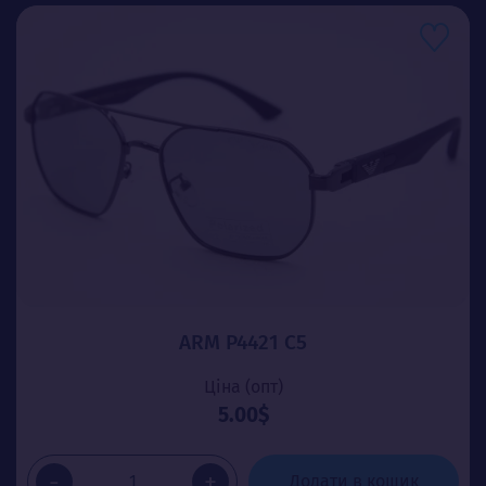
ARM P4421 C5
Ціна (опт)
5.00$
-
+
Додати в кошик