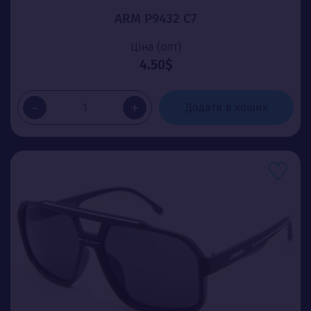
ARM P9432 C7
Ціна (опт)
4.50$
-
+
Додати в кошик