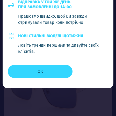
CAR 23250 C4
ВІДПРАВКА У ТОЙ ЖЕ ДЕНЬ
ПРИ ЗАМОВЛЕННІ ДО 14-00
Ціна (опт)
Працюємо швидко, щоб Ви завжди
5.00$
отримували товар коли потрібно
-
+
Додати в кошик
НОВІ СТИЛЬНІ МОДЕЛІ ЩОТИЖНЯ
Ловіть тренди першими та дивуйте своїх
клієнтів.
ОК