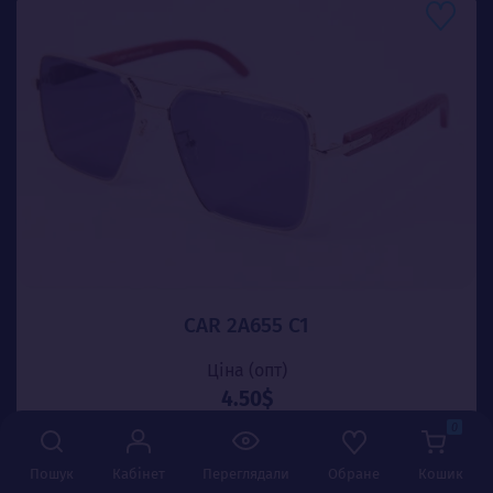
CAR 2A655 C1
Ціна (опт)
4.50$
0
-
+
Додати в кошик
Пошук
Кабінет
Переглядали
Обране
Кошик