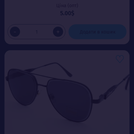
Ціна (опт)
5.00$
-
+
Додати в кошик