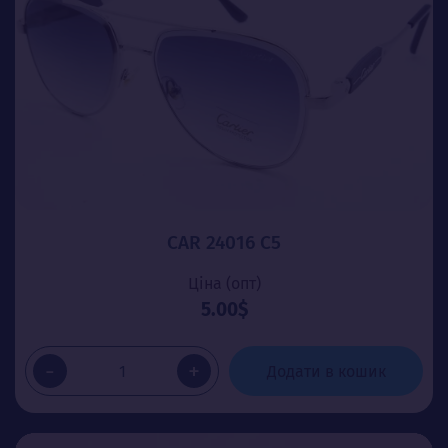
CAR 24016 C5
Ціна (опт)
5.00$
-
+
Додати в кошик