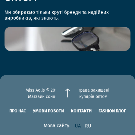
Ми обираємо тільки круті бренди та надійних
виробників, які знають.
Miss Aolis © 2012-2026 Всі права захищені
Магазин сонцезахисних окулярів оптом
ПРО НАС
УМОВИ РОБОТИ
КОНТАКТИ
FASHION БЛОГ
Мова сайту:
UA
RU