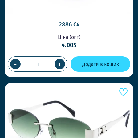
2886 C4
Ціна (опт)
4.00$
-
+
Додати в кошик