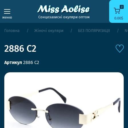
0
Сонцезахисні окуляри оптом
меню
0.00$
Головна
Жіночі окуляри
БЕЗ ПОЛЯРИЗАЦІЇ
N
2886 C2
Артикул
2886 C2