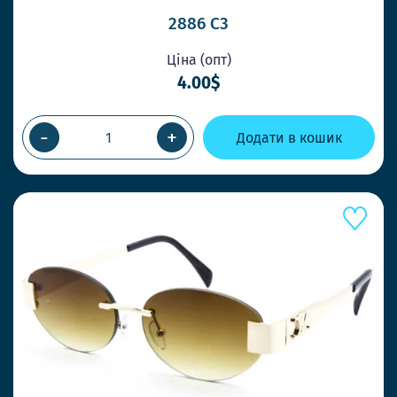
2886 C3
Ціна (опт)
4.00$
-
+
Додати в кошик