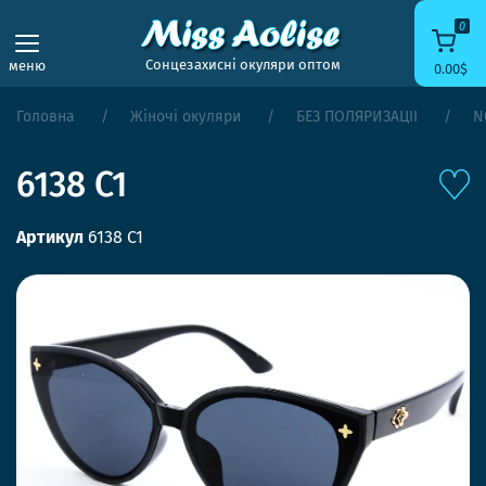
0
Сонцезахисні окуляри оптом
меню
0.00$
Головна
Жіночі окуляри
БЕЗ ПОЛЯРИЗАЦІЇ
N
6138 C1
Артикул
6138 C1